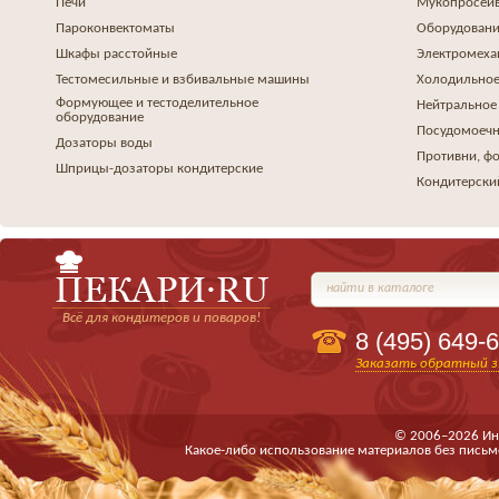
Печи
Мукопросеив
Пароконвектоматы
Оборудовани
Шкафы расстойные
Электромеха
Тестомесильные и взбивальные машины
Холодильное
Формующее и тестоделительное
Нейтральное
оборудование
Посудомоеч
Дозаторы воды
Противни, ф
Шприцы-дозаторы кондитерские
Кондитерски
найти в каталоге
Всё для кондитеров и поваров!
8 (495)
649-6
Заказать обратный з
© 2006–2026 Ин
Какое-либо использование материалов без письм