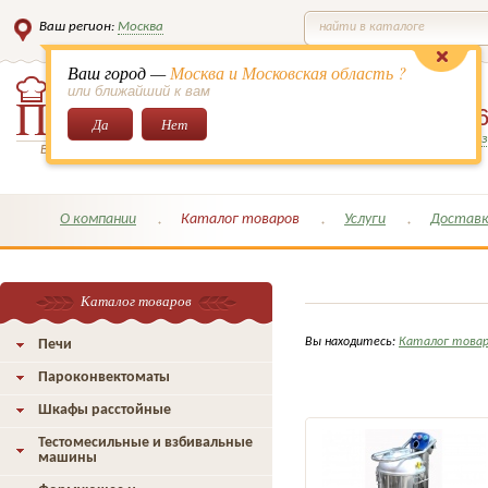
Ваш регион:
Москва
найти в каталоге
Ваш город —
Москва и Московская область ?
или ближайший к вам
8 (495)
649-6
Да
Нет
Заказать обратный з
Всё для кондитеров и поваров!
О компании
Каталог товаров
Услуги
Доставк
Каталог товаров
Вы находитесь:
Каталог това
Печи
Пароконвектоматы
Шкафы расстойные
Тестомесильные и взбивальные
машины