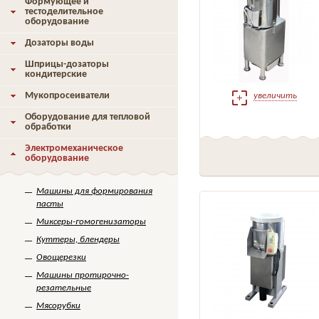
Формующее и
тестоделительное
оборудование
Дозаторы воды
Шприцы-дозаторы
кондитерские
Мукопросеиватели
увеличить
Оборудование для тепловой
обработки
Электромеханическое
оборудование
Машины для формирования
пасты
Миксеры-гомогенизаторы
Куттеры, блендеры
Овощерезки
Машины протирочно-
резательные
Мясорубки