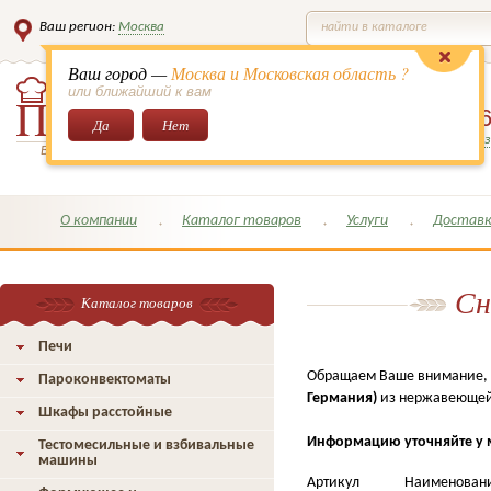
Ваш регион:
Москва
найти в каталоге
Ваш город —
Москва и Московская область ?
или ближайший к вам
8 (495)
649-6
Да
Нет
Заказать обратный з
Всё для кондитеров и поваров!
О компании
Каталог товаров
Услуги
Доставк
Сн
Каталог товаров
Печи
Обращаем Ваше внимание, 
Пароконвектоматы
Германия)
из нержавеющей 
Шкафы расстойные
Информацию уточняйте у мен
Тестомесильные и взбивальные
машины
Артикул
Наименован