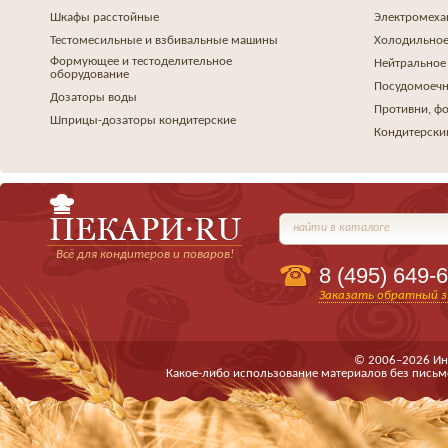
Шкафы расстойные
Электромеха
Тестомесильные и взбивальные машины
Холодильное
Формующее и тестоделительное
Нейтральное
оборудование
Посудомоеч
Дозаторы воды
Противни, ф
Шприцы-дозаторы кондитерские
Кондитерски
найти в каталоге
Всё для кондитеров и поваров!
8 (495)
649-6
Заказать обратный з
© 2006–2026 Ин
Какое-либо использование материалов без письм