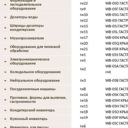
Формующее и
ги22
WB-05D ГАСТ
тестоделительное
оборудование
ги9
WB-05F ГАСТР
ги10
WB-05G ГАСТ
Дозаторы воды
ги12
WB-05I ГАСТР
Шприцы-дозаторы
ги13
WB-05J ГАСТР
кондитерские
ги15
WB-05L ГАСТР
ги17
WB-05N КРЫ
Мукопросеиватели
ги20
WB-05Q КРЫ
Оборудование для тепловой
ги21
WB-05R КРЫ
обработки
ги1
WB-05S ГАСТР
Электромеханическое
ги5
WB-05U ГАСТ
оборудование
WB-05А ГАСТ
ги2
Холодильное оборудование
см)
Нейтральное оборудование
ги3
WB-05В ГАСТ
Посудомоечные машины
ги8
WB-05Е ГАСТ
ги14
WB-05К ГАСТ
Противни, формы для выпечки,
ги16
WB-05М КРЫ
гастроемкости
ги11
WB-05Н ГАСТ
Кондитерский инвентарь
ги18
WB-05О КРЫ
ги19
WB-05Р КРЫ
Кухонный инвентарь
WB-05С ГАСТ
ги6
Инвентарь для пиццы