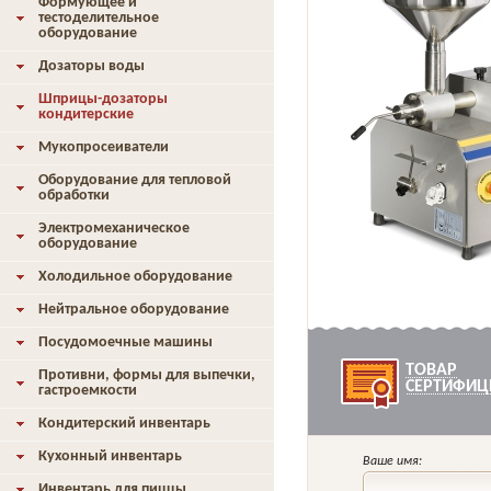
Формующее и
тестоделительное
оборудование
Дозаторы воды
Шприцы-дозаторы
кондитерские
Мукопросеиватели
Оборудование для тепловой
обработки
Электромеханическое
оборудование
Холодильное оборудование
Нейтральное оборудование
Посудомоечные машины
ТОВАР
Противни, формы для выпечки,
СЕРТИФИЦ
гастроемкости
Кондитерский инвентарь
Кухонный инвентарь
Ваше имя:
Инвентарь для пиццы