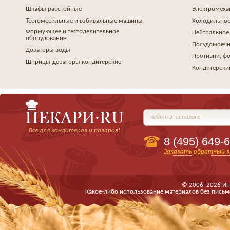
Шкафы расстойные
Электромеха
Тестомесильные и взбивальные машины
Холодильное
Формующее и тестоделительное
Нейтральное
оборудование
Посудомоеч
Дозаторы воды
Противни, ф
Шприцы-дозаторы кондитерские
Кондитерски
найти в каталоге
Всё для кондитеров и поваров!
8 (495)
649-6
Заказать обратный з
© 2006–2026 Ин
Какое-либо использование материалов без письм