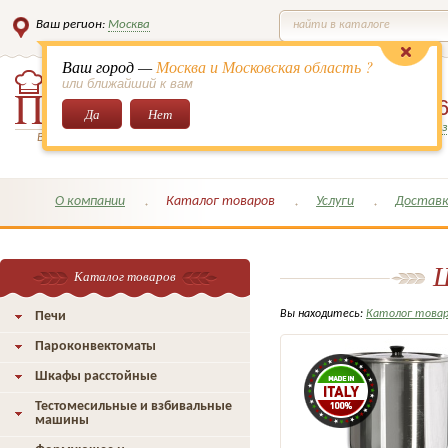
Ваш регион:
Москва
найти в каталоге
Ваш город —
Москва и Московская область ?
или ближайший к вам
8 (495)
649-6
Да
Нет
Заказать обратный з
Всё для кондитеров и поваров!
О компании
Каталог товаров
Услуги
Доставк
Ш
Каталог товаров
Вы находитесь:
Католог това
Печи
Пароконвектоматы
Шкафы расстойные
Тестомесильные и взбивальные
машины