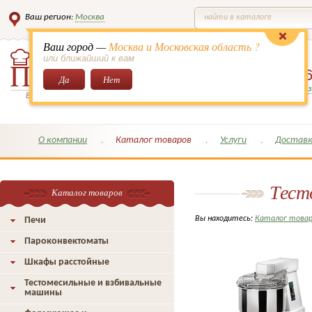
Ваш регион:
Москва
найти в каталоге
Ваш город —
Москва и Московская область ?
или ближайший к вам
8 (495)
649-6
Да
Нет
Заказать обратный з
Всё для кондитеров и поваров!
О компании
Каталог товаров
Услуги
Доставк
Тест
Каталог товаров
Вы находитесь:
Каталог това
Печи
Пароконвектоматы
Шкафы расстойные
Тестомесильные и взбивальные
машины