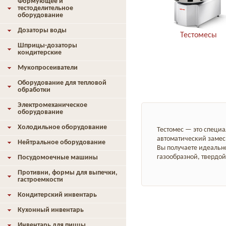
Формующее и
тестоделительное
оборудование
Дозаторы воды
Тестомесы
Шприцы-дозаторы
кондитерские
Мукопросеиватели
Оборудование для тепловой
обработки
Электромеханическое
оборудование
Холодильное оборудование
Тестомес — это специа
автоматический замес 
Нейтральное оборудование
Вы получаете идеально
газообразной, твердой
Посудомоечные машины
Противни, формы для выпечки,
гастроемкости
Кондитерский инвентарь
Кухонный инвентарь
Инвентарь для пиццы