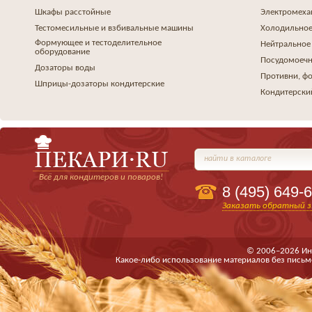
Шкафы расстойные
Электромеха
Тестомесильные и взбивальные машины
Холодильное
Формующее и тестоделительное
Нейтральное
оборудование
Посудомоеч
Дозаторы воды
Противни, ф
Шприцы-дозаторы кондитерские
Кондитерски
найти в каталоге
Всё для кондитеров и поваров!
8 (495)
649-6
Заказать обратный з
© 2006–2026 Ин
Какое-либо использование материалов без письм