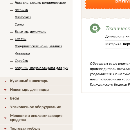
Насадки, мешки кондитерские
Венчики
Кисточки
Сита
Техничес
Высечки, делители
Длина лопатки
Скалки
Материал:
нер
Кондитерские ножи, валики
Лопатки
Скребки
Обращаем ваше внимани
Коврики, термозащита для рук
производитель оставля
уведомления. Пожалуйс
носит справочный хара
Кухонный инвентарь
Гражданского Кодекса Р
Инвентарь для пиццы
Весы
Упаковочное оборудование
Моющие и ополаскивающие
средства
Торговая мебель