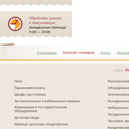
Обработка заказов
и консультация
понедельник-пятница
9.00 — 19.00
Каталог товаров
О компании
Услуги
Достав
Ка
Печи
Мукопросеив
Пароконвектоматы
Оборудовани
Шкафы расстойные
Электромеха
Тестомесильные и взбивальные машины
Холодильное
Формующее и тестоделительное
Нейтральное
оборудование
Посудомоеч
Дозаторы воды
Противни, ф
Шприцы-дозаторы кондитерские
Кондитерски