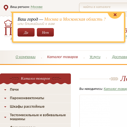
Ваш регион:
Москва
найти в каталоге
Ваш город —
Москва и Московская область ?
или ближайший к вам
8 (495)
649-6
Да
Нет
Заказать обратный з
Всё для кондитеров и поваров!
О компании
Каталог товаров
Услуги
Доставк
Л
Каталог товаров
Вы находитесь:
Католог това
Печи
Пароконвектоматы
Шкафы расстойные
Тестомесильные и взбивальные
машины