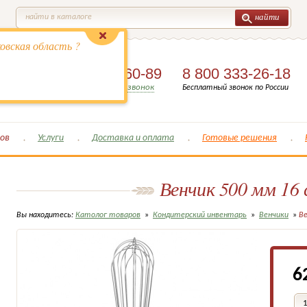
найти
найти в каталоге
овская область ?
8 (495)
649-60-89
8 800 333-26-18
Заказать обратный звонок
Бесплатный звонок по России
ов
Услуги
Доставка и оплата
Готовые решения
Венчик 500 мм 16 
Вы находитесь:
Католог товаров
»
Кондитерский инвентарь
»
Венчики
»
Ве
6