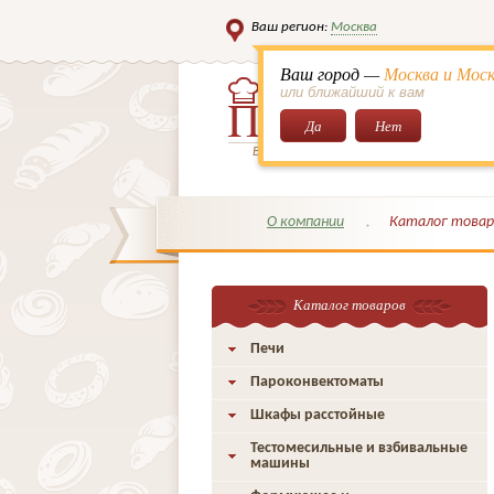
Ваш регион:
Москва
Ваш город —
Москва и Моск
или ближайший к вам
Да
Нет
Всё для кондитеров и поваров!
О компании
Каталог товар
Каталог товаров
Печи
Пароконвектоматы
Шкафы расстойные
Тестомесильные и взбивальные
машины