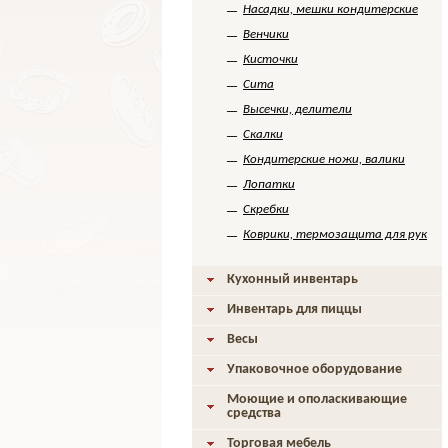
Насадки, мешки кондитерские
Венчики
Кисточки
Сита
Высечки, делители
Скалки
Кондитерские ножи, валики
Лопатки
Скребки
Коврики, термозащита для рук
Кухонный инвентарь
Инвентарь для пиццы
Весы
Упаковочное оборудование
Моющие и ополаскивающие
средства
Торговая мебель