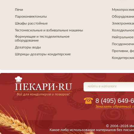
Печи
Мукопросеив
Пароконвектоматы
Оборудовани
Шкафы расстойные
Электромеха
Тестомесильные и взбивальные машины
Холодильное
Формующее и тестоделительное
Нейтральное
оборудование
Посудомоеч
Дозаторы воды
Противни, ф
Шприцы-дозаторы кондитерские
Кондитерски
найти в каталоге
Всё для кондитеров и поваров!
8 (495)
649-6
Заказать обратный з
© 2006–2026 Ин
Какое-либо использование материалов без письм