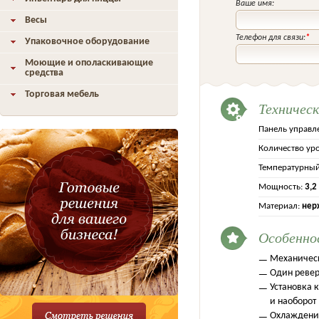
Ваше имя:
Весы
Телефон для связи:
*
Упаковочное оборудование
Моющие и ополаскивающие
средства
Торговая мебель
Техничес
Панель управл
Количество ур
Температурный
Мощность:
3,2
Материал:
нер
Особенно
Механическ
Один ревер
Установка 
и наоборот
Охлаждение