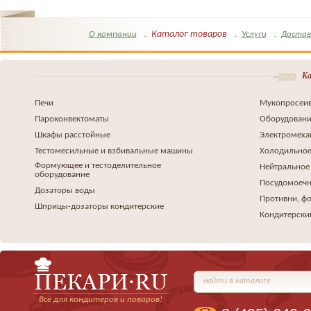
Каталог товаров
О компании
Услуги
Достав
Ка
Печи
Мукопросеив
Пароконвектоматы
Оборудовани
Шкафы расстойные
Электромеха
Тестомесильные и взбивальные машины
Холодильное
Формующее и тестоделительное
Нейтральное
оборудование
Посудомоеч
Дозаторы воды
Противни, ф
Шприцы-дозаторы кондитерские
Кондитерски
найти в каталоге
Всё для кондитеров и поваров!