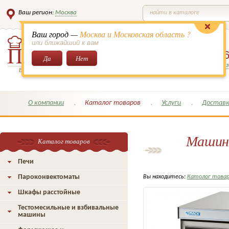
Ваш регион:
Москва
найти в каталоге
Ваш город —
Москва и Московская область ?
или ближайший к вам
8 (495)
649-6
Да
Нет
Заказать обратный з
Всё для кондитеров и поваров!
О компании
Каталог товаров
Услуги
Доставк
Машина
Каталог товаров
Печи
Пароконвектоматы
Вы находитесь:
Католог това
Шкафы расстойные
Тестомесильные и взбивальные
машины