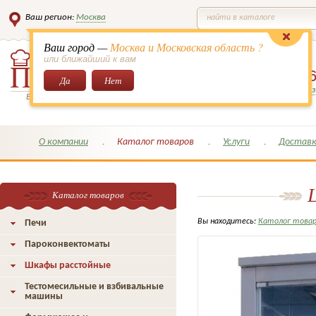
Ваш регион:
Москва
найти в каталоге
Ваш город —
Москва и Московская область ?
или ближайший к вам
8 (495)
649-6
Да
Нет
Заказать обратный з
Всё для кондитеров и поваров!
О компании
Каталог товаров
Услуги
Доставк
Каталог товаров
Вы находитесь:
Католог това
Печи
Пароконвектоматы
Шкафы расстойные
Тестомесильные и взбивальные
машины