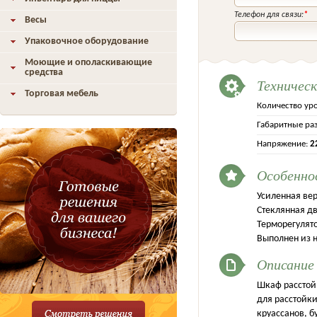
Телефон для связи:
*
Весы
Упаковочное оборудование
Моющие и ополаскивающие
средства
Техничес
Торговая мебель
Количество ур
Габаритные ра
Напряжение:
2
Особенно
Усиленная ве
Стеклянная д
Терморегулят
Выполнен из 
Описание
Шкаф расстой
для расстойки
круассанов, 