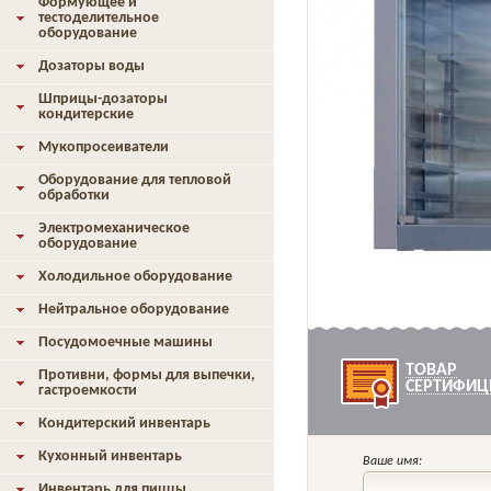
Формующее и
тестоделительное
оборудование
Дозаторы воды
Шприцы-дозаторы
кондитерские
Мукопросеиватели
Оборудование для тепловой
обработки
Электромеханическое
оборудование
Холодильное оборудование
Нейтральное оборудование
Посудомоечные машины
ТОВАР
Противни, формы для выпечки,
СЕРТИФИЦ
гастроемкости
Кондитерский инвентарь
Кухонный инвентарь
Ваше имя:
Инвентарь для пиццы