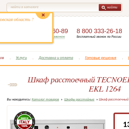
найти
найти в каталоге
овская область ?
8 (495)
649-60-89
8 800 333-26-18
Заказать обратный звонок
Бесплатный звонок по России
ов
Услуги
Доставка и оплата
Готовые решения
Шкаф расстоечный TECNO
EKL 1264
Вы находитесь:
Католог товаров
»
Шкафы расстойные
»
Шкаф расстоечный 
1