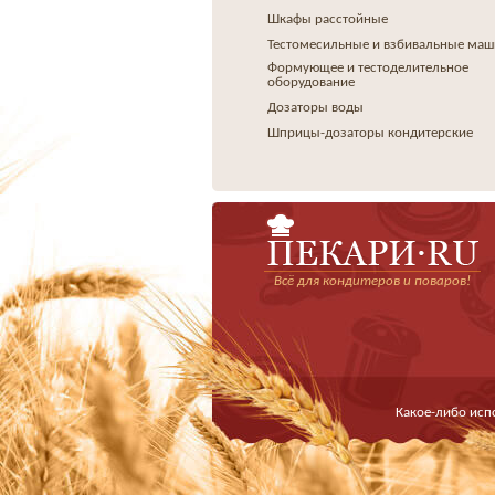
Шкафы расстойные
Тестомесильные и взбивальные ма
Формующее и тестоделительное
оборудование
Дозаторы воды
Шприцы-дозаторы кондитерские
Всё для кондитеров и поваров!
Какое-либо исп