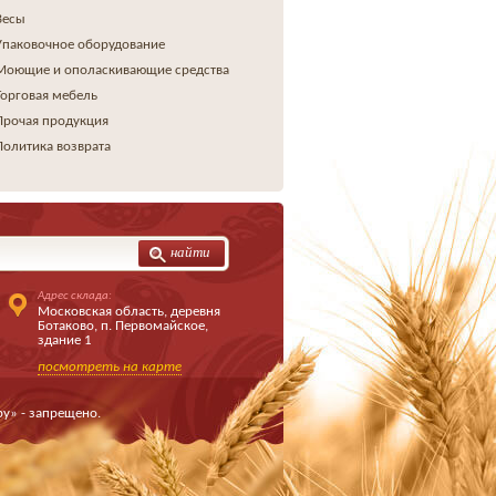
Весы
Упаковочное оборудование
Моющие и ополаскивающие средства
Торговая мебель
Прочая продукция
Политика возврата
найти
Адрес склада:
Московская область, деревня
Ботаково, п. Первомайское,
здание 1
посмотреть на карте
у» - запрещено.