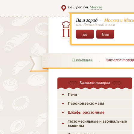
Ваш регион:
Москва
Ваш город —
Москва и Моск
или ближайший к вам
Да
Нет
Всё для кондитеров и поваров!
О компании
Каталог товар
Каталог товаров
Печи
Пароконвектоматы
Шкафы расстойные
Тестомесильные и взбивальные
машины