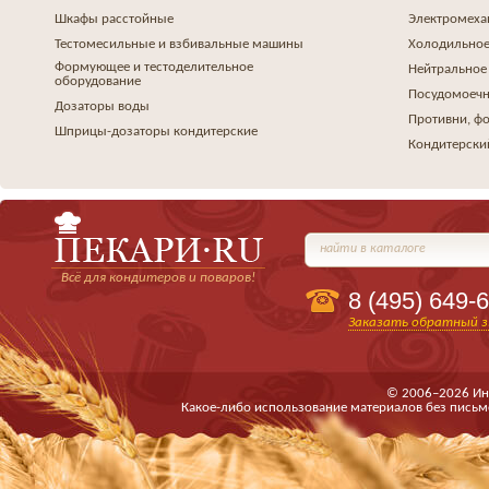
Шкафы расстойные
Электромеха
Тестомесильные и взбивальные машины
Холодильное
Формующее и тестоделительное
Нейтральное
оборудование
Посудомоеч
Дозаторы воды
Противни, ф
Шприцы-дозаторы кондитерские
Кондитерски
найти в каталоге
Всё для кондитеров и поваров!
8 (495)
649-6
Заказать обратный з
© 2006–2026 Ин
Какое-либо использование материалов без письм