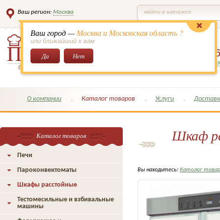
Ваш регион:
Москва
найти в каталоге
Ваш город —
Москва и Московская область ?
или ближайший к вам
8 (495)
649-6
Да
Нет
Заказать обратный з
Всё для кондитеров и поваров!
О компании
Каталог товаров
Услуги
Доставк
Шкаф ра
Каталог товаров
Печи
Пароконвектоматы
Вы находитесь:
Католог това
Шкафы расстойные
Тестомесильные и взбивальные
машины