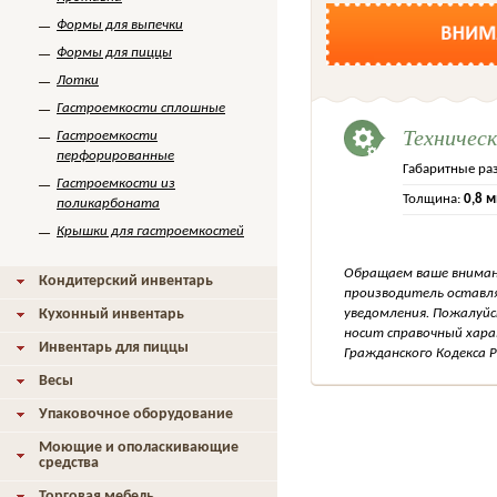
Формы для выпечки
Формы для пиццы
Лотки
Гастроемкости сплошные
Техничес
Гастроемкости
перфорированные
Габаритные ра
Гастроемкости из
Толщина:
0,8 
поликарбоната
Крышки для гастроемкостей
Обращаем ваше внимани
Кондитерский инвентарь
производитель оставля
уведомления. Пожалуйс
Кухонный инвентарь
носит справочный хара
Инвентарь для пиццы
Гражданского Кодекса Р
Весы
Упаковочное оборудование
Моющие и ополаскивающие
средства
Торговая мебель