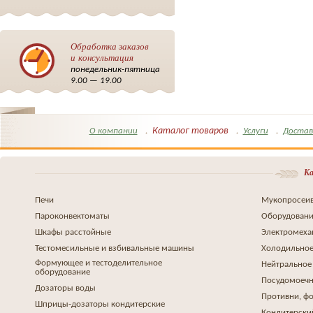
Обработка заказов
и консультация
понедельник-пятница
9.00 — 19.00
Каталог товаров
О компании
Услуги
Достав
Ка
Печи
Мукопросеив
Пароконвектоматы
Оборудовани
Шкафы расстойные
Электромеха
Тестомесильные и взбивальные машины
Холодильное
Формующее и тестоделительное
Нейтральное
оборудование
Посудомоеч
Дозаторы воды
Противни, ф
Шприцы-дозаторы кондитерские
Кондитерски