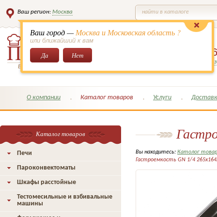
Ваш регион:
Москва
найти в каталоге
Ваш город —
Москва и Московская область ?
или ближайший к вам
8 (495)
649-6
Да
Нет
Заказать обратный з
Всё для кондитеров и поваров!
О компании
Каталог товаров
Услуги
Доставк
Гастро
Каталог товаров
Вы находитесь:
Католог това
Печи
Гастроемкость GN 1/4 265х164х
Пароконвектоматы
Шкафы расстойные
Тестомесильные и взбивальные
машины