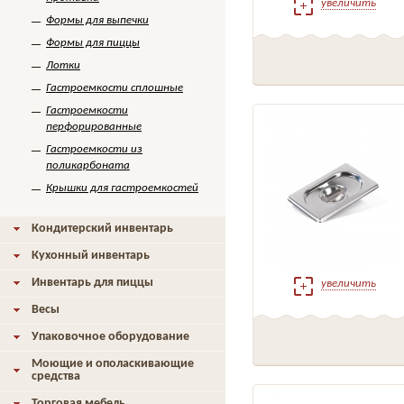
увеличить
Формы для выпечки
Формы для пиццы
Лотки
Гастроемкости сплошные
Гастроемкости
перфорированные
Гастроемкости из
поликарбоната
Крышки для гастроемкостей
Кондитерский инвентарь
Кухонный инвентарь
Инвентарь для пиццы
увеличить
Весы
Упаковочное оборудование
Моющие и ополаскивающие
средства
Торговая мебель