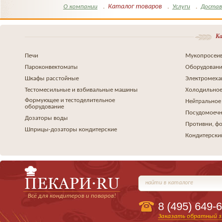
Каталог товаров
О компании
Услуги
Достав
Ка
Печи
Мукопросеив
Пароконвектоматы
Оборудовани
Шкафы расстойные
Электромеха
Тестомесильные и взбивальные машины
Холодильное
Формующее и тестоделительное
Нейтральное
оборудование
Посудомоеч
Дозаторы воды
Противни, ф
Шприцы-дозаторы кондитерские
Кондитерски
найти в каталоге
Всё для кондитеров и поваров!
8 (495)
649-6
Заказать обратный з