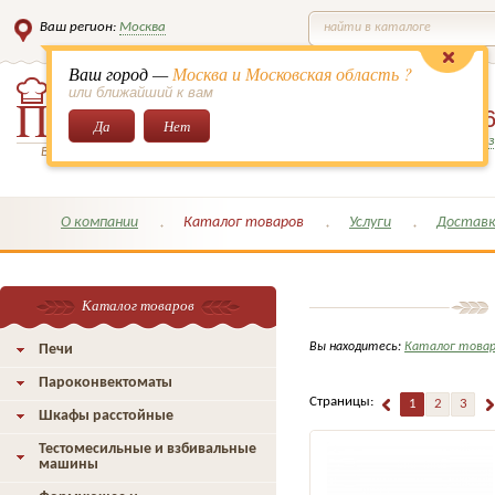
Ваш регион:
Москва
найти в каталоге
Ваш город —
Москва и Московская область ?
или ближайший к вам
8 (495)
649-6
Да
Нет
Заказать обратный з
Всё для кондитеров и поваров!
О компании
Каталог товаров
Услуги
Доставк
Каталог товаров
Вы находитесь:
Каталог това
Печи
Пароконвектоматы
Страницы:
1
2
3
Шкафы расстойные
Тестомесильные и взбивальные
машины