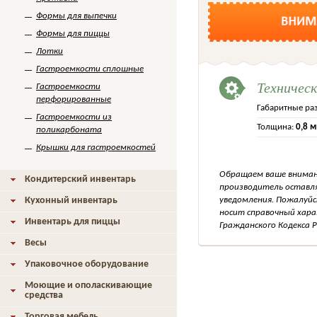
Формы для выпечки
Формы для пиццы
Лотки
Гастроемкости сплошные
Техничес
Гастроемкости
перфорированные
Габаритные ра
Гастроемкости из
Толщина:
0,8 
поликарбоната
Крышки для гастроемкостей
Обращаем ваше внимани
Кондитерский инвентарь
производитель оставля
уведомления. Пожалуйс
Кухонный инвентарь
носит справочный хара
Инвентарь для пиццы
Гражданского Кодекса Р
Весы
Упаковочное оборудование
Моющие и ополаскивающие
средства
Торговая мебель