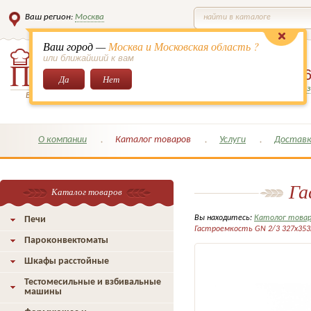
Ваш регион:
Москва
найти в каталоге
Ваш город —
Москва и Московская область ?
или ближайший к вам
8 (495)
649-6
Да
Нет
Заказать обратный з
Всё для кондитеров и поваров!
О компании
Каталог товаров
Услуги
Доставк
Га
Каталог товаров
Вы находитесь:
Католог това
Печи
Гастроемкость GN 2/3 327х353
Пароконвектоматы
Шкафы расстойные
Тестомесильные и взбивальные
машины