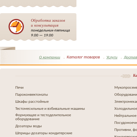
Обработка заказов
и консультация
понедельник-пятница
9.00 — 19.00
Каталог товаров
О компании
Услуги
Достав
Ка
Печи
Мукопросеив
Пароконвектоматы
Оборудовани
Шкафы расстойные
Электромеха
Тестомесильные и взбивальные машины
Холодильное
Формующее и тестоделительное
Нейтральное
оборудование
Посудомоеч
Дозаторы воды
Противни, ф
Шприцы-дозаторы кондитерские
Кондитерски