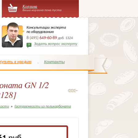
Корзина
Ваша корзина пока пуста
Консультации эксперта
по оборудованию
8 (495)
649-60-89
доб. 1324
Задать вопрос эксперту
Купить в кредит
Контакты
боната GN 1/2
P128]
кости
»
Гастроемкости из поликарбоната