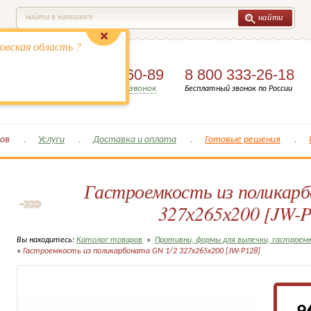
найти
найти в каталоге
овская область ?
8 (495)
649-60-89
8 800 333-26-18
Заказать обратный звонок
Бесплатный звонок по России
ов
Услуги
Доставка и оплата
Готовые решения
Гастроемкость из поликар
327х265х200 [JW-
Вы находитесь:
Католог товаров
»
Противни, формы для выпечки, гастроем
»
Гастроемкость из поликарбоната GN 1/2 327х265х200 [JW-P128]