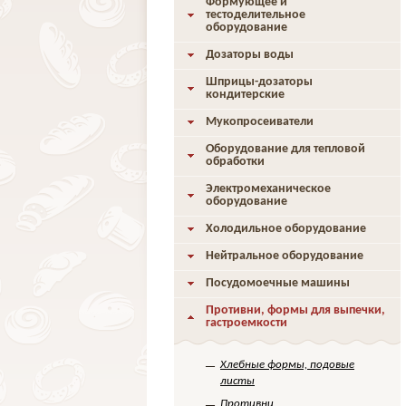
Формующее и
тестоделительное
оборудование
Дозаторы воды
Шприцы-дозаторы
кондитерские
Мукопросеиватели
Оборудование для тепловой
обработки
Электромеханическое
оборудование
Холодильное оборудование
Нейтральное оборудование
Посудомоечные машины
Противни, формы для выпечки,
гастроемкости
Хлебные формы, подовые
листы
Противни