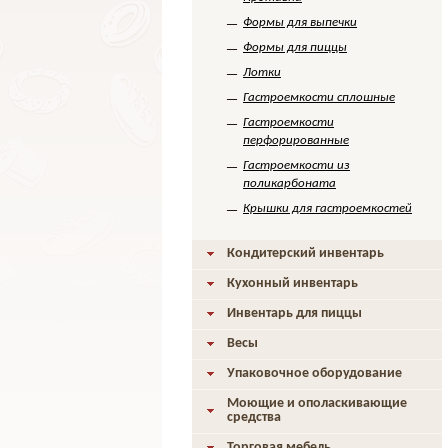
Формы для выпечки
Формы для пиццы
Лотки
Гастроемкости сплошные
Гастроемкости
перфорированные
Гастроемкости из
поликарбоната
Крышки для гастроемкостей
Кондитерский инвентарь
Кухонный инвентарь
Инвентарь для пиццы
Весы
Упаковочное оборудование
Моющие и ополаскивающие
средства
Торговая мебель