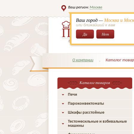
Ваш регион:
Москва
Ваш город —
Москва и Моск
или ближайший к вам
Да
Нет
Всё для кондитеров и поваров!
О компании
Каталог товар
Каталог товаров
Печи
Пароконвектоматы
Шкафы расстойные
Тестомесильные и взбивальные
машины