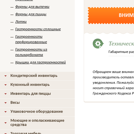
Формы для выпечки
Формы для пиццы
Лотки
Гастроемкости сплошные
Гастроемкости
Техничес
перфорированные
Гастроемкости из
Габаритные ра
поликарбоната
Крышки для гастроемкостей
Обращаем ваше внимани
Кондитерский инвентарь
производитель оставля
уведомления. Пожалуйс
Кухонный инвентарь
носит справочный хара
Гражданского Кодекса Р
Инвентарь для пиццы
Весы
Упаковочное оборудование
Моющие и ополаскивающие
средства
Торговая мебель