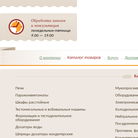
Обработка заказов
и консультация
понедельник-пятница
9.00 — 19.00
Каталог товаров
О компании
Услуги
Достав
Ка
Печи
Мукопросеив
Пароконвектоматы
Оборудовани
Шкафы расстойные
Электромеха
Тестомесильные и взбивальные машины
Холодильное
Формующее и тестоделительное
Нейтральное
оборудование
Посудомоеч
Дозаторы воды
Противни, ф
Шприцы-дозаторы кондитерские
Кондитерски