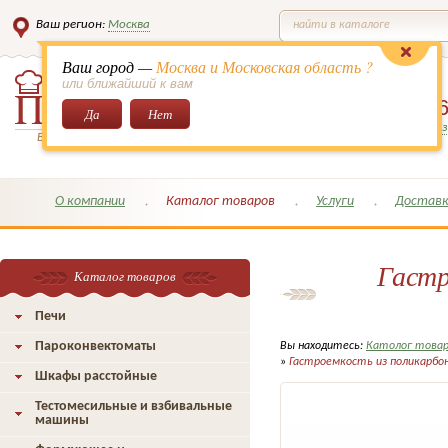
Ваш регион:
Москва
найти в каталоге
Ваш город —
Москва и Московская область ?
или ближайший к вам
8 (495)
649-6
Да
Нет
Заказать обратный з
Всё для кондитеров и поваров!
О компании
Каталог товаров
Услуги
Доставк
Гастр
Каталог товаров
Печи
Пароконвектоматы
Вы находитесь:
Католог това
»
Гастроемкость из поликарбон
Шкафы расстойные
Тестомесильные и взбивальные
машины