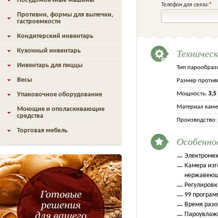
Посудомоечные машины
Телефон для связи:
*
Противни, формы для выпечки,
гастроемкости
Кондитерский инвентарь
Техничес
Кухонный инвентарь
Инвентарь для пиццы
Тип парообраз
Весы
Размер против
Мощность:
3,5
Упаковочное оборудование
Материал каме
Моющие и ополаскивающие
средства
Производство:
Торговая мебель
Особенно
Электромех
Камера изг
нержавеющ
Регулировк
99 програм
Время разо
Пароувлаж