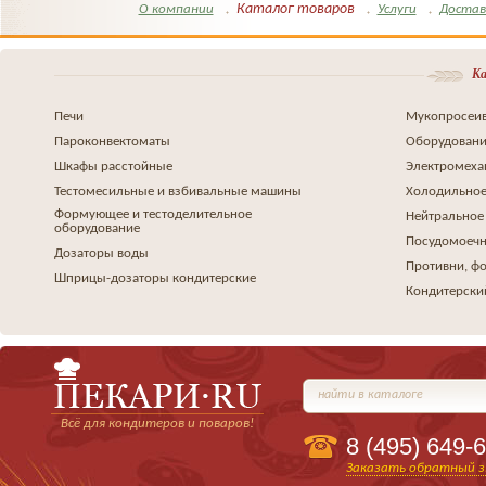
Каталог товаров
О компании
Услуги
Достав
Ка
Печи
Мукопросеив
Пароконвектоматы
Оборудовани
Шкафы расстойные
Электромеха
Тестомесильные и взбивальные машины
Холодильное
Формующее и тестоделительное
Нейтральное
оборудование
Посудомоеч
Дозаторы воды
Противни, ф
Шприцы-дозаторы кондитерские
Кондитерски
найти в каталоге
Всё для кондитеров и поваров!
8 (495)
649-6
Заказать обратный з