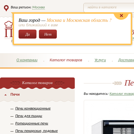
Ваш регион:
Москва
найти в каталоге
Ваш город —
Москва и Московская область ?
или ближайший к вам
8 (495)
649-6
Да
Нет
Заказать обратный з
Всё для кондитеров и поваров!
О компании
Каталог товаров
Услуги
Доставк
Пе
Каталог товаров
Вы находитесь:
Католог това
Печи
Печи конвекционные
Печи для пиццы
Ротационные печи
Печи пекарские, подовые