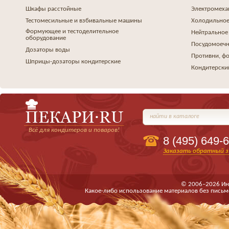
Шкафы расстойные
Электромеха
Тестомесильные и взбивальные машины
Холодильное
Формующее и тестоделительное
Нейтральное
оборудование
Посудомоеч
Дозаторы воды
Противни, ф
Шприцы-дозаторы кондитерские
Кондитерски
найти в каталоге
Всё для кондитеров и поваров!
8 (495)
649-6
Заказать обратный з
© 2006–2026 Ин
Какое-либо использование материалов без письм