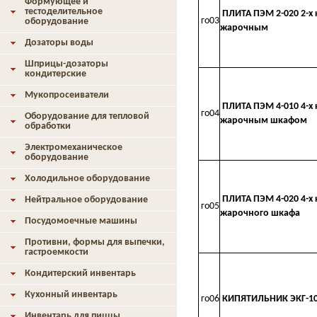
Формующее и
тестоделительное
ПЛИТА ПЭМ 2-020 2-х
го03
оборудование
жарочным
Дозаторы воды
Шприцы-дозаторы
кондитерские
Мукопросеиватели
ПЛИТА ПЭМ 4-010 4-х
го04
Оборудование для тепловой
жарочным шкафом
обработки
Электромеханическое
оборудование
Холодильное оборудование
ПЛИТА ПЭМ 4-020 4-х
Нейтральное оборудование
го05
жарочного шкафа
Посудомоечные машины
Противни, формы для выпечки,
гастроемкости
Кондитерский инвентарь
Кухонный инвентарь
го06
КИПЯТИЛЬНИК ЭКГ-10
Инвентарь для пиццы