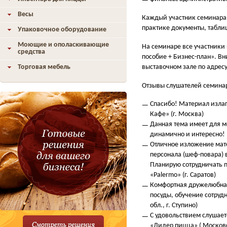
Весы
Каждый участник семинара 
практике документы, табли
Упаковочное оборудование
Моющие и ополаскивающие
На семинаре все участники
средства
пособие + Бизнес-план». В
выставочном зале по адресу
Торговая мебель
Отзывы слушателей семина
Спасибо! Материал излаг
Кафе» (г. Москва)
Данная тема имеет для м
динамично и интересно! 
Отличное изложение мат
персонала (шеф-повара) 
Планирую сотрудничать 
«Palermo» (г. Саратов)
Комфортная дружелюбная
посуды, обучение сотруд
обл., г. Ступино)
С удовольствием слушает
«Лидер пицца» ( Московс