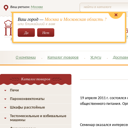
Ваш регион:
Москва
найти в каталоге
Ваш город —
Москва и Московская область ?
или ближайший к вам
8 (495)
649-6
Да
Нет
Заказать обратный з
Всё для кондитеров и поваров!
О компании
Каталог товаров
Услуги
Доставк
Каталог товаров
Печи
19 апреля 2011 г.
состоялся
Пароконвектоматы
общественного питания. Ор
Шкафы расстойные
Тестомесильные и взбивальные
машины
Семинар оказался интересен