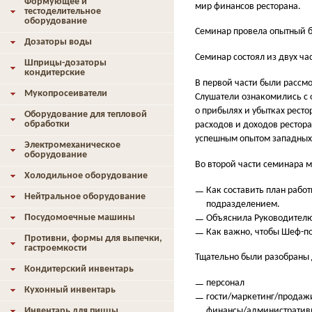
Формующее и
мир финансов ресторана.
тестоделительное
оборудование
Семинар провела опытный б
Дозаторы воды
Семинар состоял из двух ча
Шприцы-дозаторы
кондитерские
В первой части
были рассмот
Мукопросеиватели
Слушатели ознакомились с 
о прибылях и убытках ресто
Оборудование для тепловой
обработки
расходов и доходов рестора
успешным опытом западных 
Электромеханическое
оборудование
Во второй части
семинара мы
Холодильное оборудование
Как составить план рабо
Нейтральное оборудование
подразделением.
Посудомоечные машины
Объяснила Руководителю 
Как важно, чтобы Шеф-по
Противни, формы для выпечки,
гастроемкости
Тщательно были разобраны 
Кондитерский инвентарь
персонал
Кухонный инвентарь
гости/маркетинг/продаж
Инвентарь для пиццы
финансы/административн