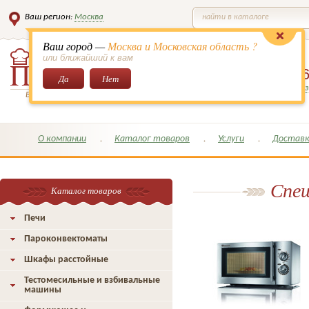
Ваш регион:
Москва
найти в каталоге
Ваш город —
Москва и Московская область ?
или ближайший к вам
8 (495)
649-6
Да
Нет
Заказать обратный з
Всё для кондитеров и поваров!
О компании
Каталог товаров
Услуги
Доставк
Спеш
Каталог товаров
Печи
Пароконвектоматы
Шкафы расстойные
Тестомесильные и взбивальные
машины