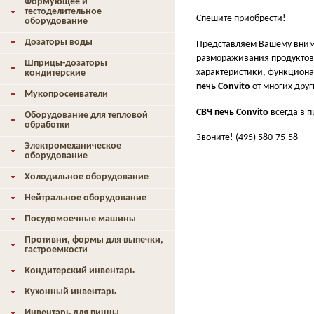
Формующее и
тестоделительное
Спешите приобрести!
оборудование
Дозаторы воды
Представляем Вашему вн
размораживания продуктов,
Шприцы-дозаторы
характеристики, функционал
кондитерские
печь Convito
от многих друг
Мукопросеиватели
СВЧ печь Convito
всегда в 
Оборудование для тепловой
обработки
Звоните! (495) 580-75-58
Электромеханическое
оборудование
Холодильное оборудование
Нейтральное оборудование
Посудомоечные машины
Противни, формы для выпечки,
гастроемкости
Кондитерский инвентарь
Кухонный инвентарь
Инвентарь для пиццы