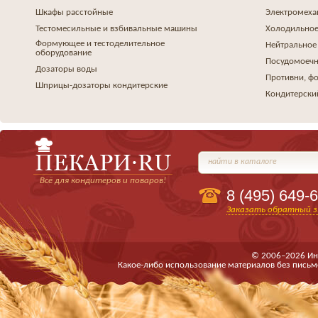
Шкафы расстойные
Электромеха
Тестомесильные и взбивальные машины
Холодильное
Формующее и тестоделительное
Нейтральное
оборудование
Посудомоеч
Дозаторы воды
Противни, ф
Шприцы-дозаторы кондитерские
Кондитерски
найти в каталоге
Всё для кондитеров и поваров!
8 (495)
649-6
Заказать обратный з
© 2006–2026 Ин
Какое-либо использование материалов без письм