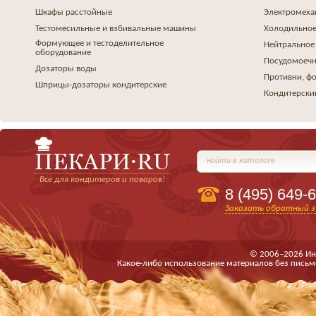
Шкафы расстойные
Электромеха
Тестомесильные и взбивальные машины
Холодильное
Формующее и тестоделительное
Нейтральное
оборудование
Посудомоеч
Дозаторы воды
Противни, ф
Шприцы-дозаторы кондитерские
Кондитерски
найти в каталоге
Всё для кондитеров и поваров!
8 (495)
649-6
Заказать обратный з
© 2006–2026 Ин
Какое-либо использование материалов без письм