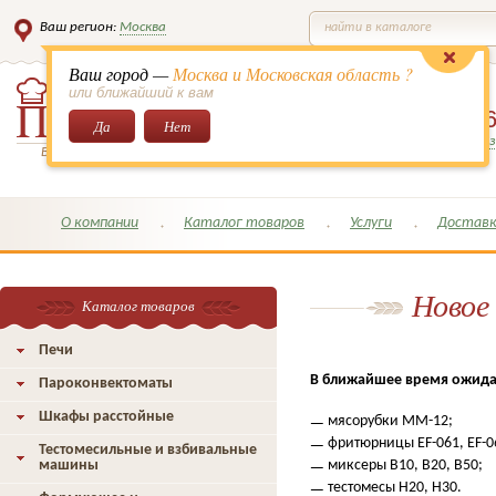
Ваш регион:
Москва
найти в каталоге
Ваш город —
Москва и Московская область ?
или ближайший к вам
8 (495)
649-6
Да
Нет
Заказать обратный з
Всё для кондитеров и поваров!
О компании
Каталог товаров
Услуги
Доставк
Новое
Каталог товаров
Печи
В ближайшее время ожидае
Пароконвектоматы
Шкафы расстойные
мясорубки MM-12;
фритюрницы EF-061, EF-06
Тестомесильные и взбивальные
миксеры В10, В20, В50;
машины
тестомесы Н20, Н30.