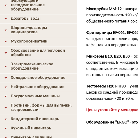
Формующее и
тестоделительное
Мясорубки ММ-12
- аккура
оборудование
производительность 120 кг/
Дозаторы воды
общественного питания со 
Шприцы-дозаторы
кондитерские
Фритюрницы EF-061, EF-062,
чаш для приготовления прод
Мукопросеиватели
кафе, так и в передвижных 
Оборудование для тепловой
обработки
Миксеры В10, В20, В50
– ос
соответственно. В миксере В
Электромеханическое
оборудование
стандартную комплектацию 
изготовленные из нержаве
Холодильное оборудование
Тестомесы H20 и H30
– уни
Нейтральное оборудование
цехов со средней произво
Посудомоечные машины
объемом чаши - 20 и 30 л.
Противни, формы для выпечки,
гастроемкости
Цены уточняйте у менеджеро
Кондитерский инвентарь
Оборудование "ERGO" - это
Кухонный инвентарь
Инвентарь для пиццы