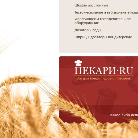
Шкафы расстойные
Тестомесильные и взбивальные ма
Формующее и тестоделительное
оборудование
Дозаторы воды
Шприцы-дозаторы кондитерские
Всё для кондитеров и поваров!
Какое-либо исп