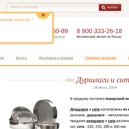
найти
найти в каталоге
овская область ?
8 (495)
649-60-89
8 800 333-26-18
Заказать обратный звонок
Бесплатный звонок по России
ов
Услуги
Доставка и оплата
Готовые решения
Дуршлаги и си
28 Июль, 2009
В продажу поступил
поварской и
Дуршлаги
и
сита
изготовлены
из
ручками,
дуршлаги
– металличес
продаже
дуршлаги
и
сита
различ
мл;
сита
- 220, 250, 280 и 300 мм.