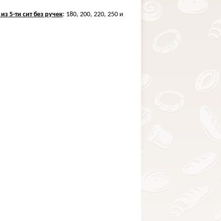
из 5-ти сит без ручек
: 180, 200, 220, 250 и