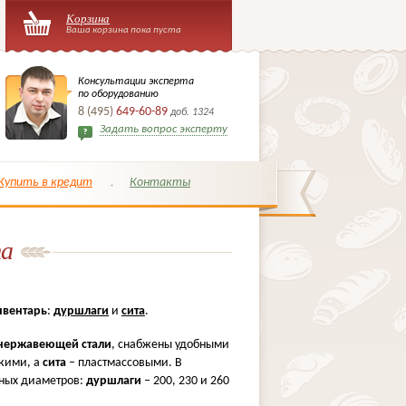
Корзина
Ваша корзина пока пуста
Консультации эксперта
по оборудованию
8 (495)
649-60-89
доб. 1324
Задать вопрос эксперту
Купить в кредит
Контакты
та
нвентарь
:
дуршлаги
и
сита
.
 нержавеющей стали
, снабжены удобными
кими, а
сита
– пластмассовыми. В
ных диаметров:
дуршлаги
– 200, 230 и 260