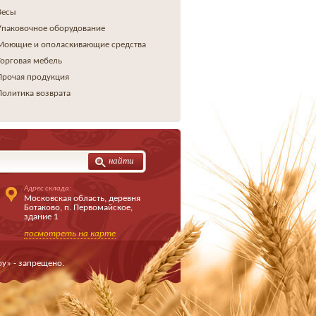
Весы
Упаковочное оборудование
Моющие и ополаскивающие средства
Торговая мебель
Прочая продукция
Политика возврата
найти
Адрес склада:
Московская область, деревня
Ботаково, п. Первомайское,
здание 1
посмотреть на карте
у» - запрещено.