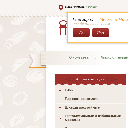
Ваш регион:
Москва
Ваш город —
Москва и Моск
или ближайший к вам
Да
Нет
Всё для кондитеров и поваров!
О компании
Каталог товар
Каталог товаров
Печи
Пароконвектоматы
Шкафы расстойные
Тестомесильные и взбивальные
машины