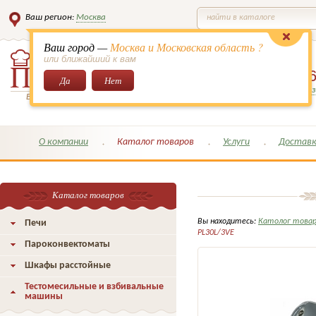
Ваш регион:
Москва
найти в каталоге
Ваш город —
Москва и Московская область ?
или ближайший к вам
8 (495)
649-6
Да
Нет
Заказать обратный з
Всё для кондитеров и поваров!
О компании
Каталог товаров
Услуги
Доставк
Каталог товаров
Вы находитесь:
Католог това
Печи
PL30L/3VE
Пароконвектоматы
Шкафы расстойные
Тестомесильные и взбивальные
машины