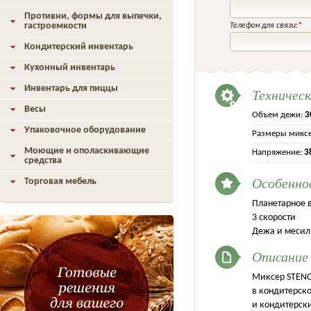
Противни, формы для выпечки,
гастроемкости
Телефон для связи:
*
Кондитерский инвентарь
Кухонный инвентарь
Инвентарь для пиццы
Техничес
Весы
Объем дежи:
3
Упаковочное оборудование
Размеры миксе
Моющие и ополаскивающие
Напряжение:
3
средства
Особенно
Торговая мебель
Планетарное 
3 скорости
Дежа и месил
Описание
Миксер STENO
в кондитерско
и кондитерск