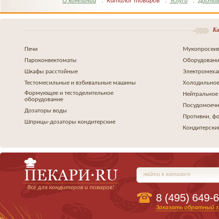
Каталог товаров
О компании
Услуги
Достав
Ка
Печи
Мукопросеив
Пароконвектоматы
Оборудовани
Шкафы расстойные
Электромеха
Тестомесильные и взбивальные машины
Холодильное
Формующее и тестоделительное
Нейтральное
оборудование
Посудомоеч
Дозаторы воды
Противни, ф
Шприцы-дозаторы кондитерские
Кондитерски
найти в каталоге
Всё для кондитеров и поваров!
8 (495)
649-6
Заказать обратный з