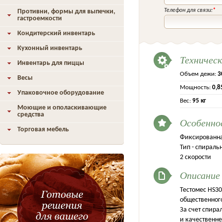
Телефон для связи:
*
Противни, формы для выпечки,
гастроемкости
Кондитерский инвентарь
Кухонный инвентарь
Техничес
Инвентарь для пиццы
Объем дежи:
3
Весы
Мощность:
0,8
Упаковочное оборудование
Вес:
95 кг
Моющие и ополаскивающие
средства
Особенно
Торговая мебель
Фиксированна
Тип - спираль
2 скорости
Описание
Тестомес HS3
общественного
За счет спира
и качественн