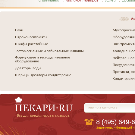
Каталог товаров
О компании
Услуги
Достав
Ка
Печи
Мукопросеив
Пароконвектоматы
Оборудовани
Шкафы расстойные
Электромеха
Тестомесильные и взбивальные машины
Холодильное
Формующее и тестоделительное
Нейтральное
оборудование
Посудомоеч
Дозаторы воды
Противни, ф
Шприцы-дозаторы кондитерские
Кондитерски
найти в каталоге
Всё для кондитеров и поваров!
8 (495)
649-6
Заказать обратный з