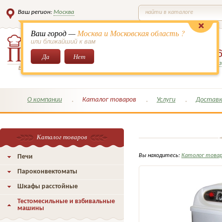
Ваш регион:
Москва
найти в каталоге
Ваш город —
Москва и Московская область ?
или ближайший к вам
8 (495)
649-6
Да
Нет
Заказать обратный з
Всё для кондитеров и поваров!
О компании
Каталог товаров
Услуги
Доставк
Каталог товаров
Вы находитесь:
Католог това
Печи
Пароконвектоматы
Шкафы расстойные
Тестомесильные и взбивальные
машины