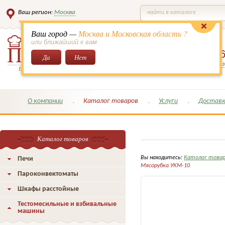
Ваш регион:
Москва
найти в каталоге
Ваш город —
Москва и Московская область ?
или ближайший к вам
8 (495)
649-6
Да
Нет
Заказать обратный з
Всё для кондитеров и поваров!
О компании
Каталог товаров
Услуги
Доставк
Каталог товаров
Вы находитесь:
Католог това
Печи
Мясорубка УКМ-10
Пароконвектоматы
Шкафы расстойные
Тестомесильные и взбивальные
машины