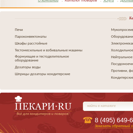
Каталог товаров
О компании
Услуги
Достав
Ка
Печи
Мукопросеив
Пароконвектоматы
Оборудовани
Шкафы расстойные
Электромеха
Тестомесильные и взбивальные машины
Холодильное
Формующее и тестоделительное
Нейтральное
оборудование
Посудомоеч
Дозаторы воды
Противни, ф
Шприцы-дозаторы кондитерские
Кондитерски
найти в каталоге
Всё для кондитеров и поваров!
8 (495)
649-6
Заказать обратный з