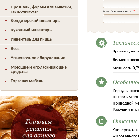
Противни, формы для выпечки,
гастроемкости
Телефон для связи:
*
Кондитерский инвентарь
Кухонный инвентарь
Инвентарь для пиццы
Техничес
Весы
Производитель
Упаковочное оборудование
Диаметр отвер
Моющие и ополаскивающие
Мощность:
0,7
средства
Особенно
Торговая мебель
Корпус и шнек
Шнеки имеют 
Приводной ме
Режущий инст
Описание
Универсальна
жилованного 