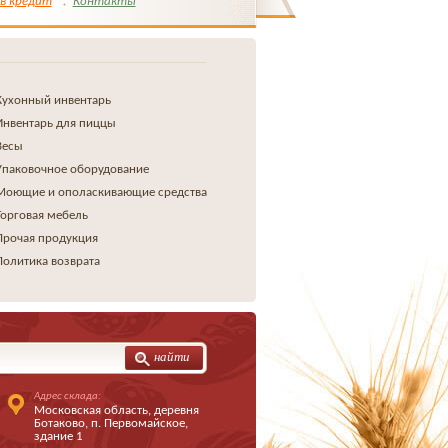
в кредит
Контакты
Кухонный инвентарь
Инвентарь для пиццы
Весы
Упаковочное оборудование
Моющие и ополаскивающие средства
Торговая мебель
Прочая продукция
Политика возврата
найти
Адрес склада:
Московская область, деревня
Ботаково, п. Первомайское,
здание 1