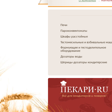
Катал
О компании
Печи
Пароконвектоматы
Шкафы расстойные
Тестомесильные и взбивальные ма
Формующее и тестоделительное
оборудование
Дозаторы воды
Шприцы-дозаторы кондитерские
Всё для кондитеров и поваров!