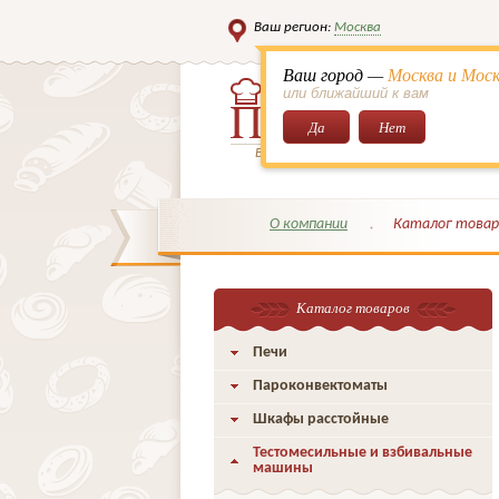
Ваш регион:
Москва
Ваш город —
Москва и Моск
или ближайший к вам
Да
Нет
Всё для кондитеров и поваров!
О компании
Каталог товар
Каталог товаров
Печи
Пароконвектоматы
Шкафы расстойные
Тестомесильные и взбивальные
машины