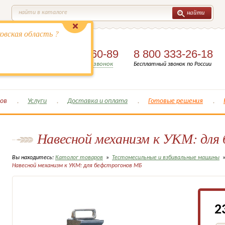
найти
найти в каталоге
овская область ?
8 (495)
649-60-89
8 800 333-26-18
Заказать обратный звонок
Бесплатный звонок по России
ов
Услуги
Доставка и оплата
Готовые решения
Навесной механизм к УКМ: для
Вы находитесь:
Католог товаров
»
Тестомесильные и взбивальные машины
Навесной механизм к УКМ: для бефстрогонов МБ
2