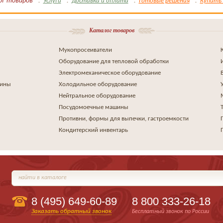
ог товаров
Услуги
Доставка и оплата
Готовые решения
Купить 
Каталог товаров
Мукопросеиватели
Оборудование для тепловой обработки
Электромеханическое оборудование
шины
Холодильное оборудование
Нейтральное оборудование
Посудомоечные машины
Противни, формы для выпечки, гастроемкости
Кондитерский инвентарь
найти в каталоге
8 (495)
649-60-89
8 800 333-26-18
Заказать обратный звонок
Бесплатный звонок по России