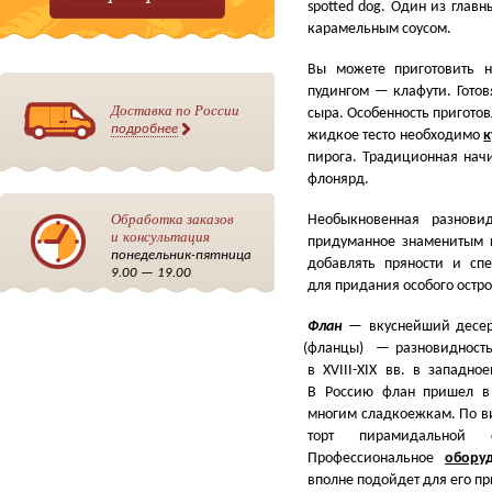
spotted dog. Один из гла
карамельным соусом.
Вы можете приготовить н
пудингом — клафути. Готов
Доставка по России
сыра. Особенность пригото
подробнее
жидкое тесто необходимо
к
пирога. Традиционная нач
флонярд.
Обработка заказов
Необыкновенная разнов
и консультация
придуманное знаменитым 
понедельник-пятница
добавлять пряности и сп
9.00 — 19.00
для придания особого остро
Флан
— вкуснейший десерт
(
фланцы) — разновидность 
в XVIII-XIX вв. в западно
В Россию флан пришел в
многим сладкоежкам. По ви
торт пирамидальной
Профессиональное
обору
вполне подойдет для его пр