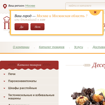
Ваш регион:
Москва
найти в каталоге
Ваш город —
Москва и Московская область ?
или ближайший к вам
8 (495)
649-6
Да
Нет
Заказать обратный з
Всё для кондитеров и поваров!
О компании
Каталог товаров
Услуги
Доставк
Десе
Каталог товаров
Печи
Пароконвектоматы
Шкафы расстойные
Тестомесильные и взбивальные
машины