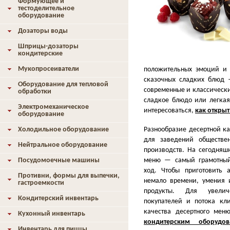
Формующее и
тестоделительное
оборудование
Дозаторы воды
Шприцы-дозаторы
кондитерские
Мукопросеиватели
положительных эмоций и 
сказочных сладких блюд 
Оборудование для тепловой
современные и классическ
обработки
сладкое блюдо или легкая
Электромеханическое
интересоваться,
как откры
оборудование
Разнообразие десертной к
Холодильное оборудование
для заведений обществе
Нейтральное оборудование
производств. На сегодняш
меню — самый грамотный
Посудомоечные машины
ход. Чтобы приготовить а
Противни, формы для выпечки,
немало времени, умения 
гастроемкости
продукты. Для увелич
Кондитерский инвентарь
покупателей и потока кл
качества десертного мен
Кухонный инвентарь
кондитерским оборудов
Инвентарь для пиццы