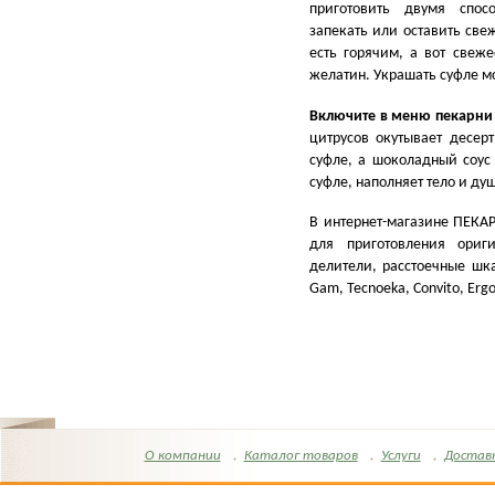
приготовить двумя спос
запекать или оставить све
есть горячим, а вот све
желатин. Украшать суфле м
Включите в меню пекарни
цитрусов окутывает десер
суфле, а шоколадный соус 
суфле, наполняет тело и ду
В интернет-магазине ПЕКА
для приготовления ориг
делители, расстоечные ш
Gam, Tecnoeka, Convito, Erg
О компании
Каталог товаров
Услуги
Достав