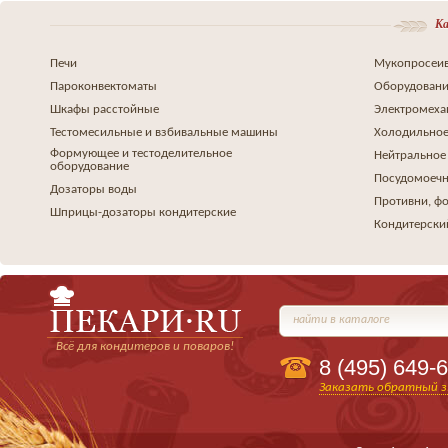
Ка
Печи
Мукопросеив
Пароконвектоматы
Оборудовани
Шкафы расстойные
Электромеха
Тестомесильные и взбивальные машины
Холодильное
Формующее и тестоделительное
Нейтральное
оборудование
Посудомоеч
Дозаторы воды
Противни, ф
Шприцы-дозаторы кондитерские
Кондитерски
найти в каталоге
Всё для кондитеров и поваров!
8 (495)
649-6
Заказать обратный з