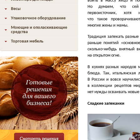
вбить в массу яйцо и по
Но думаем, что сей
Весы
первоисточник, хотя 
Упаковочное оборудование
что такое проворачиваю
многие жены и мамы.
Моющие и ополаскивающие
средства
Традиция запекать разные
Торговая мебель
раньше понятий
«
основно
сколько-нибудь внятный в
на открытом огне.
В кухнях разных народов 
блюда. Так, итальянская 
В России и вовсе научилис
в коллекции рецептов мир
нет нужды осваивать новые
Сладкие запеканки