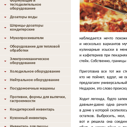
Формующее и
тестоделительное
оборудование
Дозаторы воды
Шприцы-дозаторы
кондитерские
Мукопросеиватели
наблюдается нечто похож
и несколько вариантов му
Оборудование для тепловой
кулинарные изыски в мен
обработки
и кафетериев при пекарнях
Электромеханическое
стейк. Собственно, границы 
оборудование
Приготовив все тот же ст
Холодильное оборудование
кто не поймет, вдруг, не
Нейтральное оборудование
предлагаем универсальный
Недаром, это слово происхо
Посудомоечные машины
Противни, формы для выпечки,
Ходит легенда, будто запе
гастроемкости
давным-давно одна рачит
Кондитерский инвентарь
в доме у которой скопилос
остатков. Выбросить, мол,
Кухонный инвентарь
вот и решила она соедин
Инвентарь для пиццы