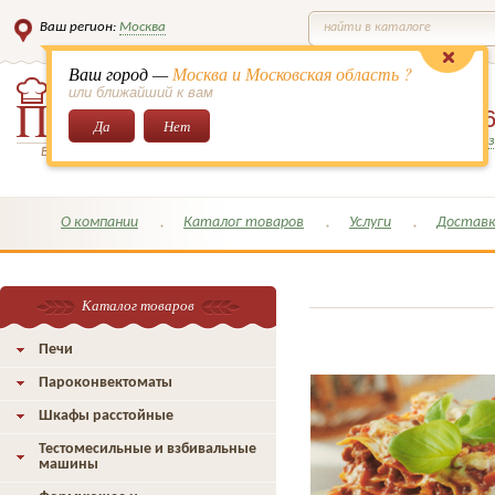
Ваш регион:
Москва
найти в каталоге
Ваш город —
Москва и Московская область ?
или ближайший к вам
8 (495)
649-6
Да
Нет
Заказать обратный з
Всё для кондитеров и поваров!
О компании
Каталог товаров
Услуги
Доставк
Каталог товаров
Печи
Пароконвектоматы
Шкафы расстойные
Тестомесильные и взбивальные
машины