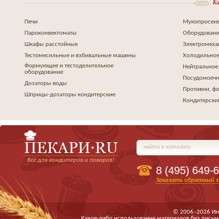
Ка
Печи
Мукопросеив
Пароконвектоматы
Оборудовани
Шкафы расстойные
Электромеха
Тестомесильные и взбивальные машины
Холодильное
Формующее и тестоделительное
Нейтральное
оборудование
Посудомоеч
Дозаторы воды
Противни, ф
Шприцы-дозаторы кондитерские
Кондитерски
найти в каталоге
Всё для кондитеров и поваров!
8 (495)
649-6
Заказать обратный з
© 2006–2026 Ин
Какое-либо использование материалов без письм