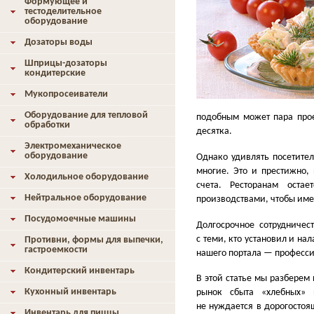
Формующее и
тестоделительное
оборудование
Дозаторы воды
Шприцы-дозаторы
кондитерские
Мукопросеиватели
Оборудование для тепловой
подобным может пара прое
обработки
десятка.
Электромеханическое
оборудование
Однако удивлять посетител
многие. Это и престижно, 
Холодильное оборудование
счета. Ресторанам оста
Нейтральное оборудование
производствами, чтобы име
Посудомоечные машины
Долгосрочное сотрудничес
с теми, кто установил и на
Противни, формы для выпечки,
гастроемкости
нашего портала — професс
Кондитерский инвентарь
В этой статье мы разберем
Кухонный инвентарь
рынок сбыта
«
хлебных» 
не нуждается в дорогосто
Инвентарь для пиццы