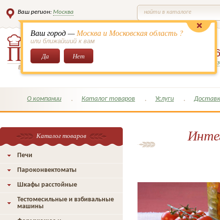
Ваш регион:
Москва
найти в каталоге
Ваш город —
Москва и Московская область ?
или ближайший к вам
8 (495)
649-6
Да
Нет
Заказать обратный з
Всё для кондитеров и поваров!
О компании
Каталог товаров
Услуги
Доставк
Интег
Каталог товаров
Печи
Пароконвектоматы
Шкафы расстойные
Тестомесильные и взбивальные
машины