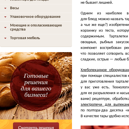
не бывает лишней.
Весы
Одним из наиболее вос
Упаковочное оборудование
для блюд можно назвать та
а чье же еще?) изобретен
Моющие и ополаскивающие
средства
корзинку из теста, котор
содержимым. Тарталетк
Торговая мебель
овощных, рыбных закусок
компонет востребован ре
что позволяет сотворить в
сладкие, острые — любые 
Хлебопекарное оборудова
при помощи специалистов 
для приготовления тартале
у вас уже есть. Технолог
для ее разрыхления и насы
вами) рецептуре, обработк
электропечи для выпекан
по полтора-два десятка
«
В качестве тары удобно ис