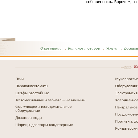
собственность. Впрочем, на 
О компании
Каталог товаров
Услуги
Достав
Ка
Печи
Мукопросеив
Пароконвектоматы
Оборудовани
Шкафы расстойные
Электромеха
Тестомесильные и взбивальные машины
Холодильное
Формующее и тестоделительное
Нейтральное
оборудование
Посудомоеч
Дозаторы воды
Противни, ф
Шприцы-дозаторы кондитерские
Кондитерски