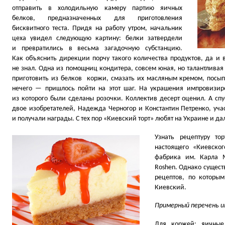
отправить в холодильную камеру партию яичных
белков, предназначенных для приготовления
бисквитного теста. Придя на работу утром, начальник
цеха увидел следующую картину: белки затвердели
и превратились в весьма загадочную субстанцию.
Как объяснить дирекции порчу такого количества продуктов, да и 
не знал. Одна из помощниц кондитера, совсем юная, но талантлив
приготовить из белков коржи, смазать их масляным кремом, посып
нечего — пришлось пойти на этот шаг. На украшения импровизиро
из которого были сделаны розочки. Коллектив десерт оценил. А спу
двое изобретателей, Надежда Черногор и Константин Петренко, уча
и получали награды. С тех пор
«
Киевский торт» любят на Украине и да
Узнать рецептуру то
настоящего
«
Киевског
фабрика им. Карла М
Roshen. Однако сущест
рецептов, по которым
Киевский.
Примерный перечень 
Для коржей: яичные