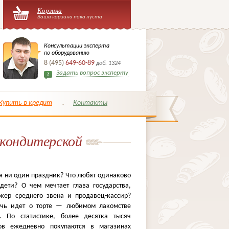
Корзина
Ваша корзина пока пуста
Консультации эксперта
по оборудованию
8 (495)
649-60-89
доб. 1324
Задать вопрос эксперту
Купить в кредит
Контакты
 кондитерской
ся ни один праздник? Что любят одинаково
дети? О чем мечтает глава государства,
жер среднего звена и продавец-кассир?
ечь идет о торте — любимом лакомстве
. По статистике, более десятка тысяч
тов ежедневно покупаются в магазинах