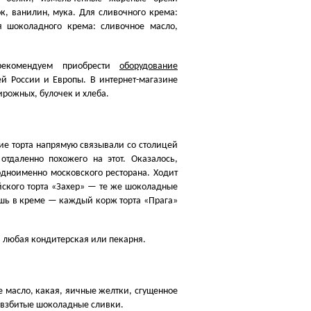
к, ванилин, мука. Для сливочного крема:
я шоколадного крема: сливочное масло,
рекомендуем приобрести
оборудование
й России и Европы. В интернет-магазине
ирожных, булочек и хлеба.
ние торта напрямую связывали со столицей
отдаленно похожего на этот. Оказалось,
одноименно московского ресторана. Ходит
ского торта
«
Захер» — те же шоколадные
ишь в креме — каждый корж торта
«
Прага»
я любая кондитерская или пекарня.
е масло, какая, яичные желтки, сгущенное
 взбитые шоколадные сливки.