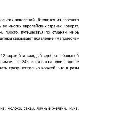
ольких поколений. Готовится из слоеного
 во многих европейских странах. Говорят,
й, просто, путешествуя по странам мира
ндитеры связывают появление
«
Наполеона»
м 12 коржей и каждый сдобрить большой
нимает все 24 часа, а вот на производстве
ть сразу несколько коржей, что в разы
рма: молоко, сахар, яичные желтки, мука,