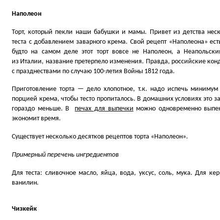
Наполеон
Торт, который пекли наши бабушки и мамы. Привет из детства неск
теста с добавлением заварного крема. Свой рецепт
«
Наполеона» есть
будто на самом деле этот торт вовсе не Наполеон, а Неапольски
из Италии, название претерпело изменения. Правда, российские ко
с празднествами по случаю 100-летия Войны 1812 года.
Приготовление торта — дело хлопотное, т.к. надо испечь миниму
порцией крема, чтобы тесто пропиталось. В домашних условиях это за
гораздо меньше. В
печах для выпечки
можно одновременно выпека
экономит время.
Существует несколько десятков рецептов торта
«
Наполеон».
Примерный перечень ингредиентов
Для теста: сливочное масло, яйца, вода, уксус, соль, мука. Для ке
ванилин.
Чизкейк