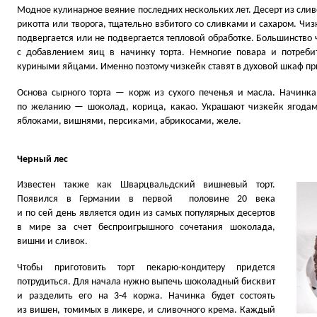
Модное кулинарное веяние последних нескольких лет. Десерт из слив
рикотта или творога, тщательно взбитого со сливками и сахаром. Чиз
подвергается или не подвергается тепловой обработке. Большинство 
с добавлением яиц в начинку торта. Немногие повара и потребит
куриными яйцами. Именно поэтому чизкейк ставят в духовой шкаф пр
Основа сырного торта — корж из сухого печенья и масла. Начинка
по желанию — шоколад, корица, какао. Украшают чизкейк ягодам
яблоками, вишнями, персиками, абрикосами, желе.
Черный лес
Известен также как Шварцвальдский вишневый торт.
Появился в Германии в первой половине 20 века
и по сей день является один из самых популярных десертов
в мире за счет беспроигрышного сочетания шоколада,
вишни и сливок.
Чтобы приготовить торт пекарю-кондитеру придется
потрудиться. Для начала нужно выпечь шоколадный бисквит
и разделить его на 3-4 коржа. Начинка будет состоять
из вишен, томимых в ликере, и сливочного крема. Каждый