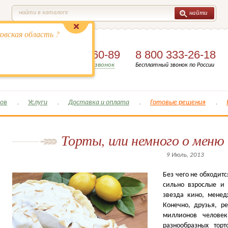
найти
найти в каталоге
овская область ?
8 (495)
649-60-89
8 800 333-26-18
Заказать обратный звонок
Бесплатный звонок по России
ов
Услуги
Доставка и оплата
Готовые решения
Торты, или немного о меню
9 Июль, 2013
Без чего не обходит
сильно взрослые и 
звезда кино, менед
Конечно, друзья, р
миллионов человек
разнообразных тор