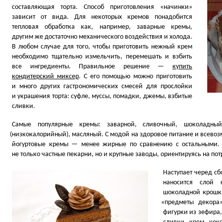
составляющая торта. Способ приготовления
«
начинки»
зависит от вида. Для некоторых кремов понадобится
тепловая обработка как, например, заварные кремы,
другим же достаточно механического воздействия и холода.
В любом случае для того, чтобы приготовить нежный крем
необходимо тщательно измельчить, перемешать и взбить
все ингредиенты. Правильное решение —
купить
кондитерский миксер
. С его помощью можно приготовить
и много других гастрономических смесей для прослойки
и украшения торта: суфле, муссы, помадки, джемы, взбитые
сливки.
Самые популярные кремы: заварной, сливочный, шоколадный
(
низкокалорийный), масляный. С модой на здоровое питание и всево
йогуртовые кремы — менее жирные по сравнению с остальными. 
не только частные пекарни, но и крупные заводы, ориентируясь на по
Наступает черед с
наносится слой 
шоколадной крошки
«
предметы декора»
фигурки из зефира,