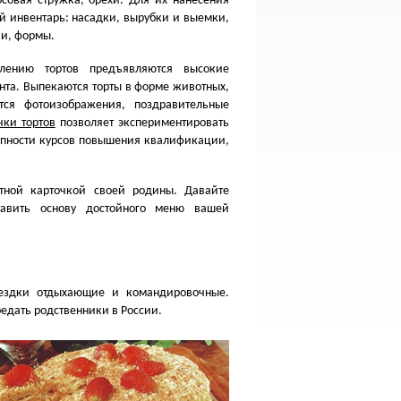
осовая стружка, орехи. Для их нанесения
й инвентарь: насадки, вырубки и выемки,
и, формы.
лению тортов предъявляются высокие
нта. Выпекаются торты в форме животных,
тся фотоизображения, поздравительные
чки тортов
позволяет экспериментировать
тупности курсов повышения квалификации,
тной карточкой своей родины. Давайте
тавить основу достойного меню вашей
оездки отдыхающие и командировочные.
редать родственники в России.