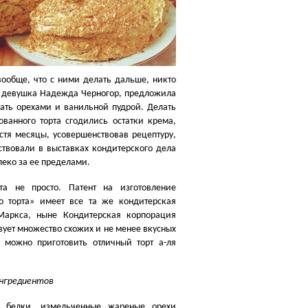
вообще, что с ними делать дальше, никто
ая девушка Надежда Черногор, предложила
ать орехами и ванильной пудрой. Делать
ванного торта сгодились остатки крема,
стя месяцы, усовершенствовав рецептуру,
ствовали в выставках кондитерского дела
леко за ее пределами.
рта не просто. Патент на изготовление
о торта» имеет все та же кондитерская
аркса, ныне Кондитерская корпорация
вует множество схожих и не менее вкусных
 можно приготовить отличный торт а-ля
ингредиентов
 белки, измельченные жареные орехи