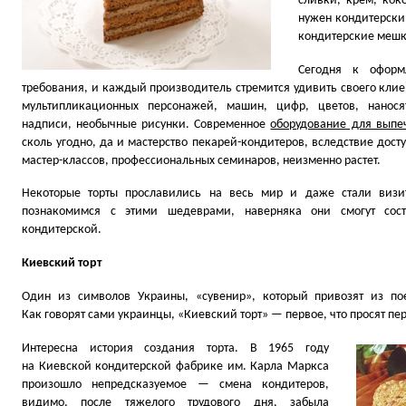
сливки, крем, кок
нужен кондитерски
кондитерские мешк
Сегодня к оформ
требования, и каждый производитель стремится удивить своего клие
мультипликационных персонажей, машин, цифр, цветов, нанося
надписи, необычные рисунки. Современное
оборудование для выпе
сколь угодно, да и мастерство пекарей-кондитеров, вследствие дос
мастер-классов, профессиональных семинаров, неизменно растет.
Некоторые торты прославились на весь мир и даже стали визи
познакомимся с этими шедеврами, наверняка они смогут сос
кондитерской.
Киевский торт
Один из символов Украины,
«
сувенир», который привозят из п
Как говорят сами украинцы,
«
Киевский торт» — первое, что просят пе
Интересна история создания торта. В 1965 году
на Киевской кондитерской фабрике им. Карла Маркса
произошло непредсказуемое — смена кондитеров,
видимо, после тяжелого трудового дня, забыла