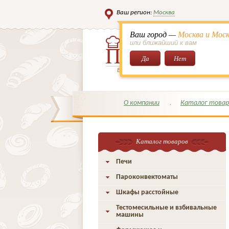
Ваш регион:
Москва
Ваш город —
Москва и Моск
или ближайший к вам
Да
Нет
Всё для кондитеров и поваров!
О компании
Каталог товар
Каталог товаров
Печи
Пароконвектоматы
Шкафы расстойные
Тестомесильные и взбивальные
машины