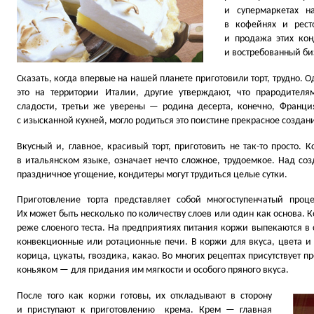
и супермаркетах н
в кофейнях и ресто
и продажа этих ко
и востребованный би
Сказать, когда впервые на нашей планете приготовили торт, трудно. 
это на территории Италии, другие утверждают, что прародителя
сладости, третьи же уверены — родина десерта, конечно, Франция
с изысканной кухней, могло родиться это поистине прекрасное создан
Вкусный и, главное, красивый торт, приготовить не так-то просто. К
в итальянском языке, означает нечто сложное, трудоемкое. Над соз
праздничное угощение, кондитеры могут трудиться целые сутки.
Приготовление торта представляет собой многоступенчатый проц
Их может быть несколько по количеству слоев или один как основа. К
реже слоеного теста. На предприятиях питания коржи выпекаются в
конвекционные или ротационные печи. В коржи для вкуса, цвета и
корица, цукаты, гвоздика, какао. Во многих рецептах присутствует
коньяком — для придания им мягкости и особого пряного вкуса.
После того как коржи готовы, их откладывают в сторону
и приступают к приготовлению крема. Крем — главная