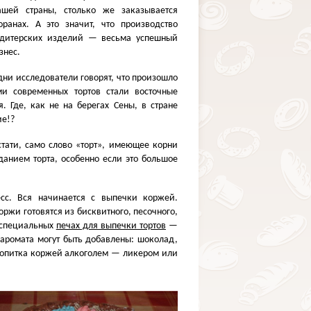
ашей страны, столько же заказывается
ранах. А это значит, что производство
ндитерских изделий — весьма успешный
знес.
Одни исследователи говорят, что произошло
ми современных тортов стали восточные
. Где, как не на берегах Сены, в стране
ие!?
стати, само слово
«
торт», имеющее корни
данием торта, особенно если это большое
есс. Вся начинается с выпечки коржей.
оржи готовятся из бисквитного, песочного,
 специальных
печах для выпечки тортов
—
 аромата могут быть добавлены: шоколад,
 пропитка коржей алкоголем — ликером или