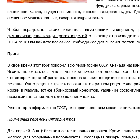
фундук, сахарный песо
сливочное масло, сгущенное молоко, коньяк, сахарная пудра. Дл
сгущенное молоко, коньяк, сахарная пудра и какао.
Чтобы порадовать своих клиентов вкуснейшим угощением, 
для производства кондитерских изделий
от ведущих производителе
ПЕКАРИ.RU вы найдете все самое необходимое для выпечки тортов, п
Прага
В свое время этот торт покорил всю территорию СССР. Сначала назва
Чехии, но оказалось, что в чешской кухне нет десерта, хотя бы 
что автором торта
«
Прага» является начальник кондитерского цеха 
легенда, будто рецепт
«
Праги» основан на старинном рецепте австрий
коржи и глазурь, тот же абрикосовый конфитюр. Различие состоит л
промасливается кремом с добавлением какао.
Рецепт торта оформлен по ГОСТу, его производством может заниматьс
Примерный перечень ингредиентов
Для коржей
(3
шт): бисквитное тесто, какао-порошек. Крем: сливочно
молоко. Для оформления используется шоколадная глазурь, помадка,