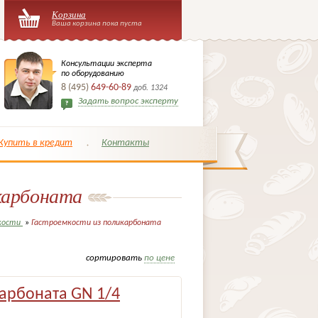
Корзина
Ваша корзина пока пуста
Консультации эксперта
по оборудованию
8 (495)
649-60-89
доб. 1324
Задать вопрос эксперту
Купить в кредит
Контакты
карбоната
кости
»
Гастроемкости из поликарбоната
сортировать
по цене
карбоната GN 1/4