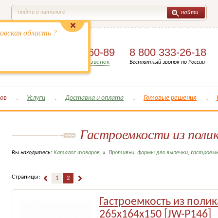
найти
найти в каталоге
овская область ?
8 (495)
649-60-89
8 800 333-26-18
Заказать обратный звонок
Бесплатный звонок по России
ов
Услуги
Доставка и оплата
Готовые решения
Гастроемкости из поли
Вы находитесь:
Каталог товаров
»
Противни, формы для выпечки, гастроем
Страницы:
1
2
Гастроемкость из поли
265х164х150 [JW-P146]