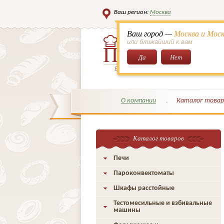
Ваш регион:
Москва
Ваш город —
Москва и Моск
или ближайший к вам
Да
Нет
Всё для кондитеров и поваров!
О компании
Каталог товар
Каталог товаров
Печи
Пароконвектоматы
Шкафы расстойные
Тестомесильные и взбивальные
машины