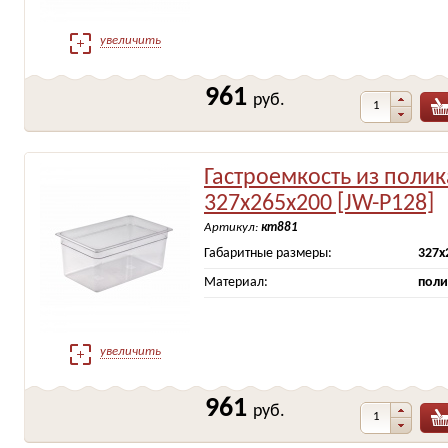
увеличить
961
руб.
Гастроемкость из поли
327х265х200 [JW-P128]
Артикул:
кт881
Габаритные размеры:
327х
Материал:
поли
увеличить
961
руб.