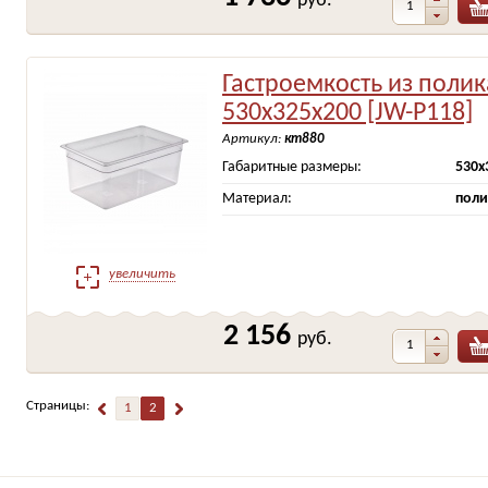
руб.
Гастроемкость из поли
530х325х200 [JW-Р118]
Артикул:
кт880
Габаритные размеры:
530х
Материал:
поли
увеличить
2 156
руб.
Страницы:
1
2