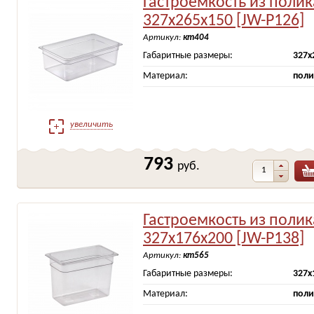
Гастроемкость из поли
327х265х150 [JW-P126]
Артикул:
кт404
Габаритные размеры:
327х
Материал:
поли
увеличить
793
руб.
Гастроемкость из поли
327х176х200 [JW-P138]
Артикул:
кт565
Габаритные размеры:
327х
Материал:
поли