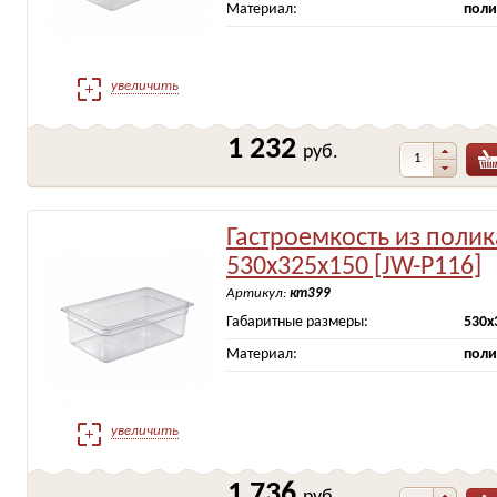
Материал:
поли
увеличить
1 232
руб.
Гастроемкость из поли
530х325х150 [JW-Р116]
Артикул:
кт399
Габаритные размеры:
530х
Материал:
поли
увеличить
1 736