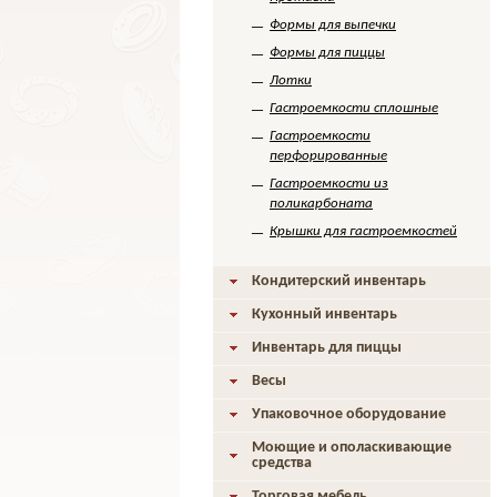
Формы для выпечки
Формы для пиццы
Лотки
Гастроемкости сплошные
Гастроемкости
перфорированные
Гастроемкости из
поликарбоната
Крышки для гастроемкостей
Кондитерский инвентарь
Кухонный инвентарь
Инвентарь для пиццы
Весы
Упаковочное оборудование
Моющие и ополаскивающие
средства
Торговая мебель