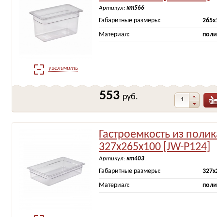
Артикул:
кт566
Габаритные размеры:
265х
Материал:
поли
увеличить
553
руб.
Гастроемкость из поли
327х265х100 [JW-P124]
Артикул:
кт403
Габаритные размеры:
327х
Материал:
поли