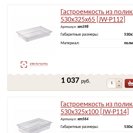
Гастроемкость из поли
530х325х65 [JW-Р112]
Артикул:
кт398
Габаритные размеры:
530х
Материал:
поли
увеличить
1 037
руб.
Гастроемкость из поли
530х325х100 [JW-Р114]
Артикул:
кт564
Габаритные размеры:
530х