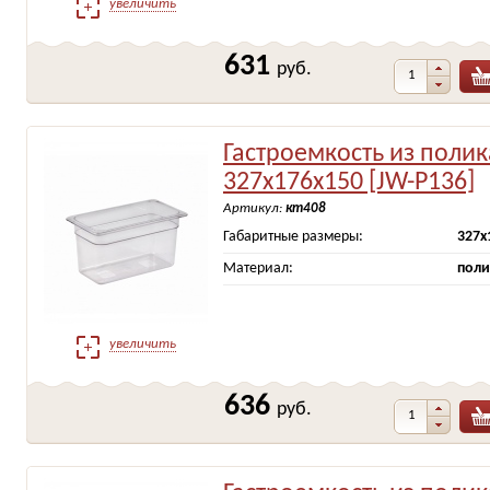
увеличить
631
руб.
Гастроемкость из поли
327х176х150 [JW-P136]
Артикул:
кт408
Габаритные размеры:
327х
Материал:
поли
увеличить
636
руб.