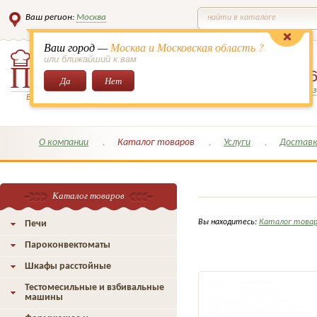
Ваш регион:
Москва
найти в каталоге
Ваш город —
Москва и Московская область ?
или ближайший к вам
8 (495)
649-6
Да
Нет
Заказать обратный з
Всё для кондитеров и поваров!
О компании
Каталог товаров
Услуги
Доставк
Каталог товаров
Вы находитесь:
Каталог това
Печи
Пароконвектоматы
Шкафы расстойные
Тестомесильные и взбивальные
машины