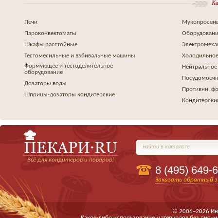
Ка
Печи
Мукопросеив
Пароконвектоматы
Оборудовани
Шкафы расстойные
Электромеха
Тестомесильные и взбивальные машины
Холодильное
Формующее и тестоделительное
Нейтральное
оборудование
Посудомоеч
Дозаторы воды
Противни, ф
Шприцы-дозаторы кондитерские
Кондитерски
найти в каталоге
Всё для кондитеров и поваров!
8 (495)
649-6
Заказать обратный з
© 2006–2026 Ин
Какое-либо использование материалов без письм