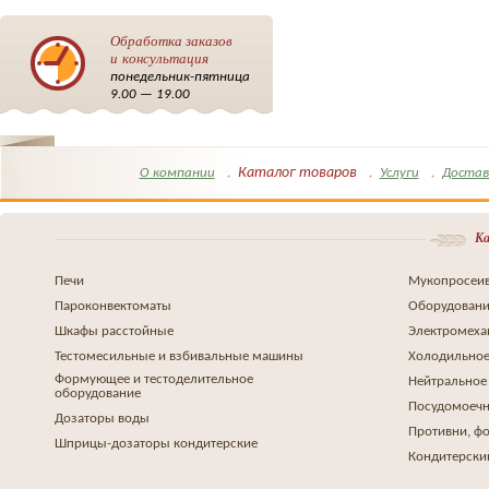
Обработка заказов
и консультация
понедельник-пятница
9.00 — 19.00
Каталог товаров
О компании
Услуги
Достав
Ка
Печи
Мукопросеив
Пароконвектоматы
Оборудовани
Шкафы расстойные
Электромеха
Тестомесильные и взбивальные машины
Холодильное
Формующее и тестоделительное
Нейтральное
оборудование
Посудомоеч
Дозаторы воды
Противни, ф
Шприцы-дозаторы кондитерские
Кондитерски