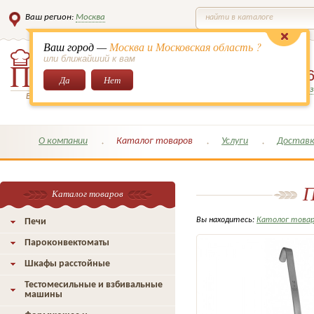
Ваш регион:
Москва
найти в каталоге
Ваш город —
Москва и Московская область ?
или ближайший к вам
8 (495)
649-6
Да
Нет
Заказать обратный з
Всё для кондитеров и поваров!
О компании
Каталог товаров
Услуги
Доставк
П
Каталог товаров
Вы находитесь:
Католог това
Печи
Пароконвектоматы
Шкафы расстойные
Тестомесильные и взбивальные
машины