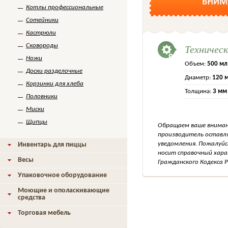
Котлы профессиональные
Сотейники
Кастрюли
Техничес
Сковороды
Ножи
Объем:
500 мл
Доски разделочные
Диаметр:
120 
Корзинки для хлеба
Толщина:
3 мм
Половники
Миски
Щипцы
Обращаем ваше внимани
производитель оставля
уведомления. Пожалуйс
Инвентарь для пиццы
носит справочный хара
Весы
Гражданского Кодекса Р
Упаковочное оборудование
Моющие и ополаскивающие
средства
Торговая мебель