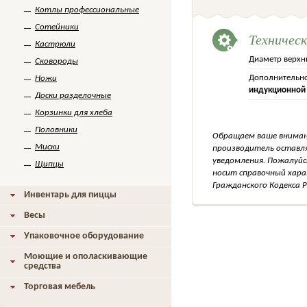
Котлы профессиональные
Сотейники
Техничес
Кастрюли
Диаметр верхн
Сковороды
Дополнительно
Ножи
индукционной
Доски разделочные
Корзинки для хлеба
Половники
Обращаем ваше внимани
Миски
производитель оставля
уведомления. Пожалуйс
Щипцы
носит справочный хара
Гражданского Кодекса Р
Инвентарь для пиццы
Весы
Упаковочное оборудование
Моющие и ополаскивающие
средства
Торговая мебель