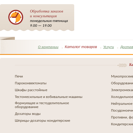
Обработка заказов
и консультация
понедельник-пятница
9.00 — 19.00
Каталог товаров
О компании
Услуги
Достав
Ка
Печи
Мукопросеив
Пароконвектоматы
Оборудовани
Шкафы расстойные
Электромеха
Тестомесильные и взбивальные машины
Холодильное
Формующее и тестоделительное
Нейтральное
оборудование
Посудомоеч
Дозаторы воды
Противни, ф
Шприцы-дозаторы кондитерские
Кондитерски