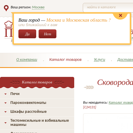
Ваш регион:
Москва
найти в каталоге
Ваш город —
Москва и Московская область ?
или ближайший к вам
8 (495)
649-6
Да
Нет
Заказать обратный з
Всё для кондитеров и поваров!
О компании
Каталог товаров
Услуги
Доставк
Сковорода
Каталог товаров
Печи
Пароконвектоматы
Вы находитесь:
Католог това
[C24131]
Шкафы расстойные
Тестомесильные и взбивальные
машины