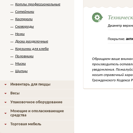
Котлы профессиональные
Сотейники
Техничес
Кастрюли
Диаметр верхн
Сковороды
Ножи
Покрытие:
ант
Доски разделочные
Корзинки для хлеба
Половники
Обращаем ваше внимани
Миски
производитель оставля
уведомления. Пожалуйс
Щипцы
носит справочный хара
Гражданского Кодекса Р
Инвентарь для пиццы
Весы
Упаковочное оборудование
Моющие и ополаскивающие
средства
Торговая мебель