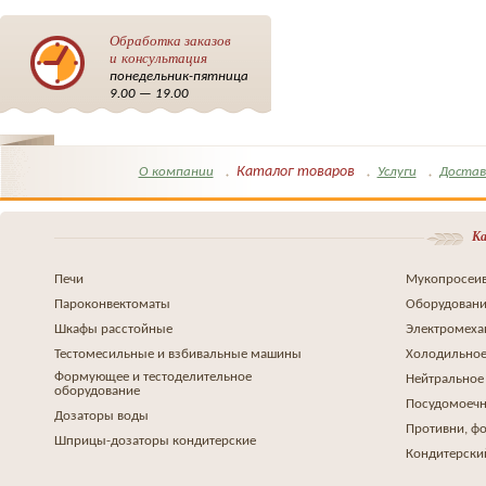
Обработка заказов
и консультация
понедельник-пятница
9.00 — 19.00
Каталог товаров
О компании
Услуги
Достав
Ка
Печи
Мукопросеив
Пароконвектоматы
Оборудовани
Шкафы расстойные
Электромеха
Тестомесильные и взбивальные машины
Холодильное
Формующее и тестоделительное
Нейтральное
оборудование
Посудомоеч
Дозаторы воды
Противни, ф
Шприцы-дозаторы кондитерские
Кондитерски