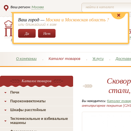
Ваш регион:
Москва
найти в каталоге
Ваш город —
Москва и Московская область ?
или ближайший к вам
8 (495)
649-6
Да
Нет
Заказать обратный з
Всё для кондитеров и поваров!
О компании
Каталог товаров
Услуги
Доставк
Сковор
Каталог товаров
стали
Печи
Пароконвектоматы
Вы находитесь:
Католог това
антипригарное покрытие [C241
Шкафы расстойные
Тестомесильные и взбивальные
машины