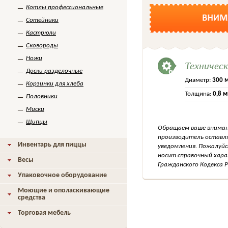
Котлы профессиональные
Сотейники
Кастрюли
Сковороды
Ножи
Техничес
Доски разделочные
Диаметр:
300 
Корзинки для хлеба
Толщина:
0,8 
Половники
Миски
Щипцы
Обращаем ваше внимани
производитель оставля
Инвентарь для пиццы
уведомления. Пожалуйс
носит справочный хара
Весы
Гражданского Кодекса Р
Упаковочное оборудование
Моющие и ополаскивающие
средства
Торговая мебель