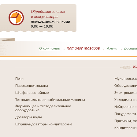
Обработка заказов
и консультация
понедельник-пятница
9.00 — 19.00
Каталог товаров
О компании
Услуги
Достав
Ка
Печи
Мукопросеив
Пароконвектоматы
Оборудовани
Шкафы расстойные
Электромеха
Тестомесильные и взбивальные машины
Холодильное
Формующее и тестоделительное
Нейтральное
оборудование
Посудомоеч
Дозаторы воды
Противни, ф
Шприцы-дозаторы кондитерские
Кондитерски