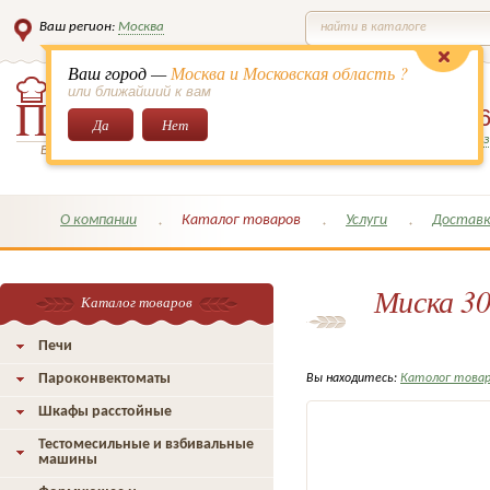
Ваш регион:
Москва
найти в каталоге
Ваш город —
Москва и Московская область ?
или ближайший к вам
8 (495)
649-6
Да
Нет
Заказать обратный з
Всё для кондитеров и поваров!
О компании
Каталог товаров
Услуги
Доставк
Миска 30
Каталог товаров
Печи
Пароконвектоматы
Вы находитесь:
Католог това
Шкафы расстойные
Тестомесильные и взбивальные
машины