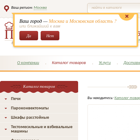
Ваш регион:
Москва
найти в каталоге
Ваш город —
Москва и Московская область ?
или ближайший к вам
8 (495)
649-6
Да
Нет
Заказать обратный з
Всё для кондитеров и поваров!
О компании
Каталог товаров
Услуги
Доставк
Каталог товаров
Вы находитесь:
Католог това
Печи
Пароконвектоматы
Шкафы расстойные
Тестомесильные и взбивальные
машины