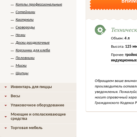
Котлы профессиональные
Сотейники
Кастрюли
Техничес
Сковороды
Ножи
Объем:
4 л
Доски разделочные
Высота:
125 м
Корзинки для хлеба
Прочее:
тройно
Половники
индукционных
Миски
Щипцы
Обращаем ваше внимани
производитель оставля
Инвентарь для пиццы
уведомления. Пожалуйс
Весы
носит справочный хара
Гражданского Кодекса Р
Упаковочное оборудование
Моющие и ополаскивающие
средства
Торговая мебель