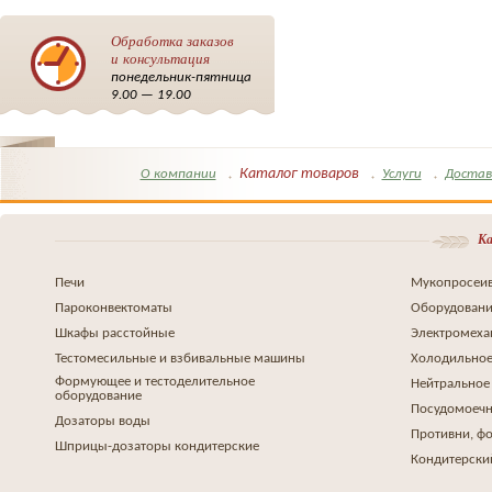
Обработка заказов
и консультация
понедельник-пятница
9.00 — 19.00
Каталог товаров
О компании
Услуги
Достав
Ка
Печи
Мукопросеив
Пароконвектоматы
Оборудовани
Шкафы расстойные
Электромеха
Тестомесильные и взбивальные машины
Холодильное
Формующее и тестоделительное
Нейтральное
оборудование
Посудомоеч
Дозаторы воды
Противни, ф
Шприцы-дозаторы кондитерские
Кондитерски