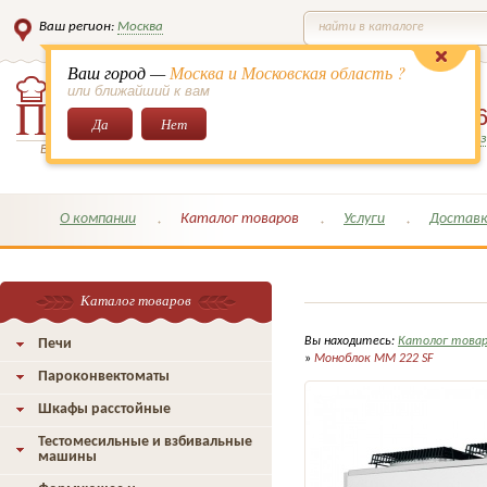
Ваш регион:
Москва
найти в каталоге
Ваш город —
Москва и Московская область ?
или ближайший к вам
8 (495)
649-6
Да
Нет
Заказать обратный з
Всё для кондитеров и поваров!
О компании
Каталог товаров
Услуги
Доставк
Каталог товаров
Вы находитесь:
Католог това
Печи
»
Моноблок МM 222 SF
Пароконвектоматы
Шкафы расстойные
Тестомесильные и взбивальные
машины