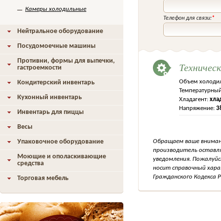
Камеры холодильные
Телефон для связи:
*
Нейтральное оборудование
Посудомоечные машины
Противни, формы для выпечки,
Техничес
гастроемкости
Объем холоди
Кондитерский инвентарь
Температурный
Кухонный инвентарь
Хладагент:
хла
Напряжение:
3
Инвентарь для пиццы
Весы
Упаковочное оборудование
Обращаем ваше внимани
производитель оставля
Моющие и ополаскивающие
уведомления. Пожалуйс
средства
носит справочный хара
Гражданского Кодекса Р
Торговая мебель