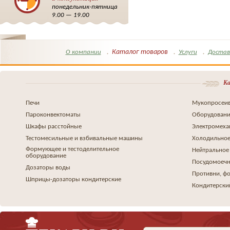
понедельник-пятница
9.00 — 19.00
Каталог товаров
О компании
Услуги
Достав
Ка
Печи
Мукопросеив
Пароконвектоматы
Оборудовани
Шкафы расстойные
Электромеха
Тестомесильные и взбивальные машины
Холодильное
Формующее и тестоделительное
Нейтральное
оборудование
Посудомоеч
Дозаторы воды
Противни, ф
Шприцы-дозаторы кондитерские
Кондитерски