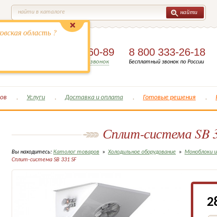
найти
найти в каталоге
овская область ?
8 (495)
649-60-89
8 800 333-26-18
Заказать обратный звонок
Бесплатный звонок по России
ов
Услуги
Доставка и оплата
Готовые решения
Сплит-система SB 
Вы находитесь:
Католог товаров
»
Холодильное оборудование
»
Моноблоки 
Сплит-система SB 331 SF
2