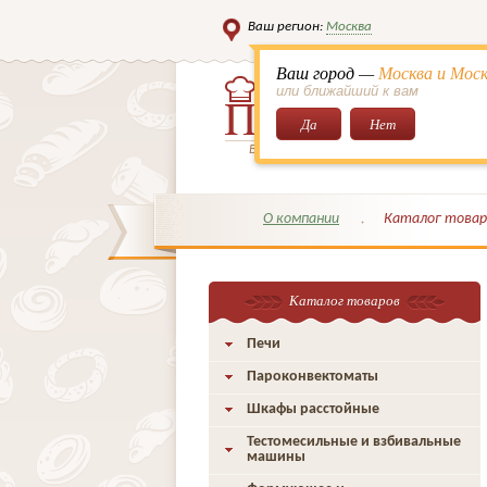
Ваш регион:
Москва
Ваш город —
Москва и Моск
или ближайший к вам
Да
Нет
Всё для кондитеров и поваров!
О компании
Каталог товар
Каталог товаров
Печи
Пароконвектоматы
Шкафы расстойные
Тестомесильные и взбивальные
машины