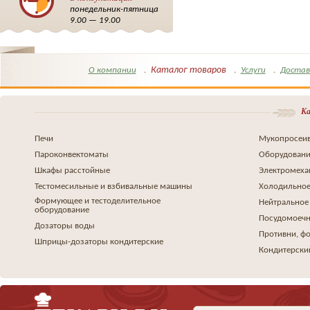
понедельник-пятница
9.00 — 19.00
Каталог товаров
О компании
Услуги
Достав
Ка
Печи
Мукопросеив
Пароконвектоматы
Оборудовани
Шкафы расстойные
Электромеха
Тестомесильные и взбивальные машины
Холодильное
Формующее и тестоделительное
Нейтральное
оборудование
Посудомоеч
Дозаторы воды
Противни, ф
Шприцы-дозаторы кондитерские
Кондитерски