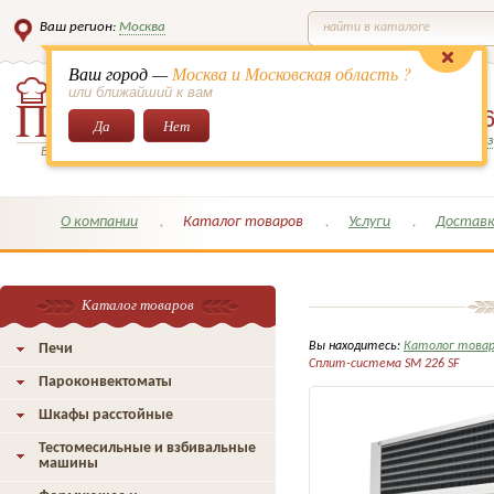
Ваш регион:
Москва
найти в каталоге
Ваш город —
Москва и Московская область ?
или ближайший к вам
8 (495)
649-6
Да
Нет
Заказать обратный з
Всё для кондитеров и поваров!
О компании
Каталог товаров
Услуги
Доставк
Каталог товаров
Вы находитесь:
Католог това
Печи
Сплит-система SM 226 SF
Пароконвектоматы
Шкафы расстойные
Тестомесильные и взбивальные
машины