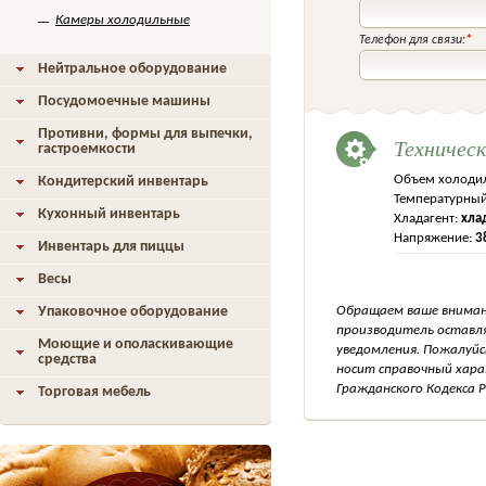
Камеры холодильные
Телефон для связи:
*
Нейтральное оборудование
Посудомоечные машины
Противни, формы для выпечки,
Техничес
гастроемкости
Объем холоди
Кондитерский инвентарь
Температурный
Кухонный инвентарь
Хладагент:
хла
Напряжение:
3
Инвентарь для пиццы
Весы
Упаковочное оборудование
Обращаем ваше внимани
производитель оставля
Моющие и ополаскивающие
уведомления. Пожалуйс
средства
носит справочный хара
Гражданского Кодекса Р
Торговая мебель