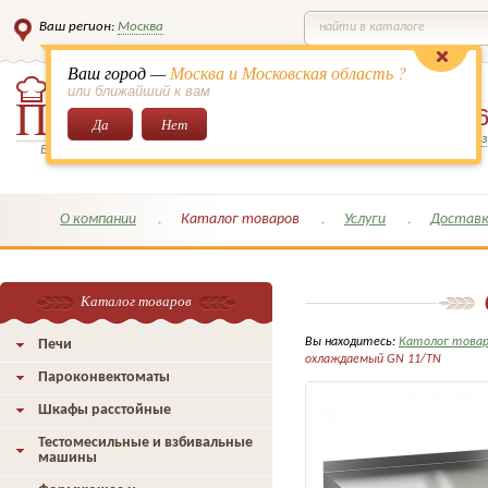
Ваш регион:
Москва
найти в каталоге
Ваш город —
Москва и Московская область ?
или ближайший к вам
8 (495)
649-6
Да
Нет
Заказать обратный з
Всё для кондитеров и поваров!
О компании
Каталог товаров
Услуги
Доставк
Каталог товаров
Вы находитесь:
Католог това
Печи
охлаждаемый GN 11/TN
Пароконвектоматы
Шкафы расстойные
Тестомесильные и взбивальные
машины