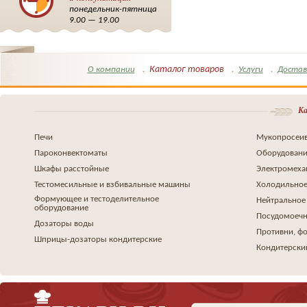
понедельник-пятница
9.00 — 19.00
Каталог товаров
О компании
Услуги
Достав
Ка
Печи
Мукопросеив
Пароконвектоматы
Оборудовани
Шкафы расстойные
Электромеха
Тестомесильные и взбивальные машины
Холодильное
Формующее и тестоделительное
Нейтральное
оборудование
Посудомоеч
Дозаторы воды
Противни, ф
Шприцы-дозаторы кондитерские
Кондитерски