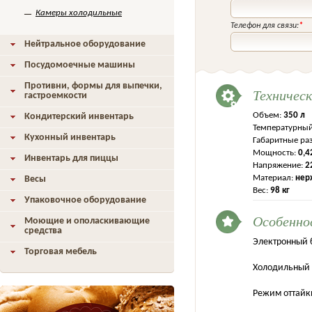
Камеры холодильные
Телефон для связи:
*
Нейтральное оборудование
Посудомоечные машины
Противни, формы для выпечки,
Техничес
гастроемкости
Объем:
350 л
Кондитерский инвентарь
Температурный
Кухонный инвентарь
Габаритные ра
Мощность:
0,4
Инвентарь для пиццы
Напряжение:
2
Материал:
нер
Весы
Вес:
98 кг
Упаковочное оборудование
Особенно
Моющие и ополаскивающие
средства
Электронный 
Торговая мебель
Холодильный а
Режим оттайк