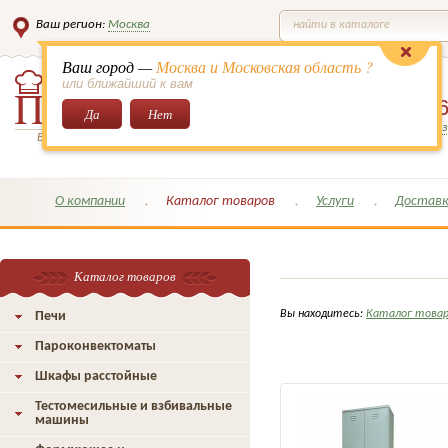
Ваш регион:
Москва
найти в каталоге
Ваш город —
Москва и Московская область ?
или ближайший к вам
8 (495)
649-6
Да
Нет
Заказать обратный з
Всё для кондитеров и поваров!
О компании
Каталог товаров
Услуги
Доставк
Каталог товаров
Вы находитесь:
Каталог това
Печи
Пароконвектоматы
Шкафы расстойные
Тестомесильные и взбивальные
машины