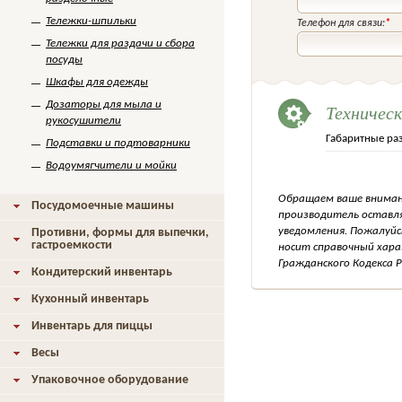
Тележки-шпильки
Телефон для связи:
*
Тележки для раздачи и сбора
посуды
Шкафы для одежды
Дозаторы для мыла и
Техничес
рукосушители
Габаритные ра
Подставки и подтоварники
Водоумягчители и мойки
Обращаем ваше внимани
Посудомоечные машины
производитель оставля
уведомления. Пожалуйс
Противни, формы для выпечки,
гастроемкости
носит справочный хара
Гражданского Кодекса Р
Кондитерский инвентарь
Кухонный инвентарь
Инвентарь для пиццы
Весы
Упаковочное оборудование