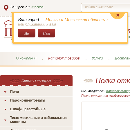
Ваш регион:
Москва
найти в каталоге
Ваш город —
Москва и Московская область ?
или ближайший к вам
8 (495)
649-6
Да
Нет
Заказать обратный з
Всё для кондитеров и поваров!
О компании
Каталог товаров
Услуги
Доставк
Полка от
Каталог товаров
Вы находитесь:
Католог това
Печи
Полка открытая перфорирован
Пароконвектоматы
Шкафы расстойные
Тестомесильные и взбивальные
машины