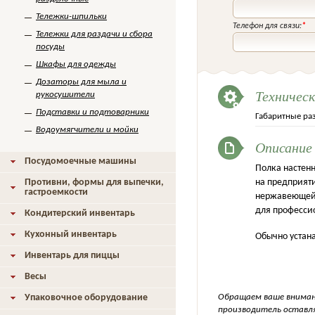
Тележки-шпильки
Телефон для связи:
*
Тележки для раздачи и сбора
посуды
Шкафы для одежды
Дозаторы для мыла и
Техничес
рукосушители
Подставки и подтоварники
Габаритные ра
Водоумягчители и мойки
Описание
Посудомоечные машины
Полка настенн
Противни, формы для выпечки,
на предприят
гастроемкости
нержавеющей 
для професси
Кондитерский инвентарь
Кухонный инвентарь
Обычно устан
Инвентарь для пиццы
Весы
Обращаем ваше внимани
Упаковочное оборудование
производитель оставля