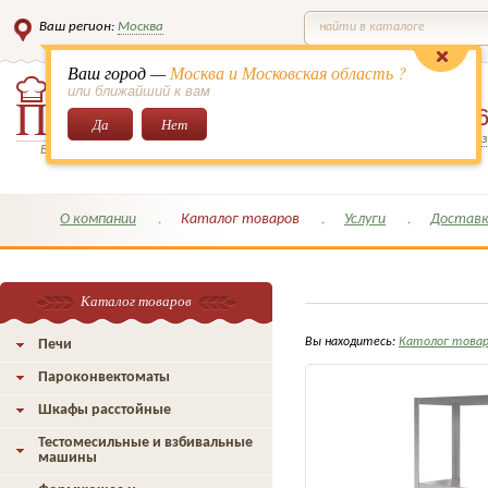
Ваш регион:
Москва
найти в каталоге
Ваш город —
Москва и Московская область ?
или ближайший к вам
8 (495)
649-6
Да
Нет
Заказать обратный з
Всё для кондитеров и поваров!
О компании
Каталог товаров
Услуги
Доставк
Каталог товаров
Вы находитесь:
Католог това
Печи
Пароконвектоматы
Шкафы расстойные
Тестомесильные и взбивальные
машины