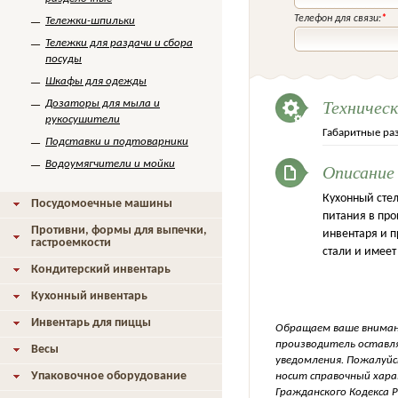
Телефон для связи:
*
Тележки-шпильки
Тележки для раздачи и сбора
посуды
Шкафы для одежды
Техничес
Дозаторы для мыла и
рукосушители
Габаритные ра
Подставки и подтоварники
Водоумягчители и мойки
Описание
Кухонный сте
Посудомоечные машины
питания в про
Противни, формы для выпечки,
инвентаря и 
гастроемкости
стали и имеет
Кондитерский инвентарь
Кухонный инвентарь
Инвентарь для пиццы
Обращаем ваше внимани
производитель оставля
Весы
уведомления. Пожалуйс
Упаковочное оборудование
носит справочный хара
Гражданского Кодекса Р