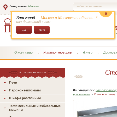
Ваш регион:
Москва
найти в каталоге
Ваш город —
Москва и Московская область ?
или ближайший к вам
8 (495)
649-6
Да
Нет
Заказать обратный з
Всё для кондитеров и поваров!
О компании
Каталог товаров
Услуги
Доставк
Сто
Каталог товаров
Печи
Пароконвектоматы
Вы находитесь:
Католог това
пристенные
»
Стол производс
Шкафы расстойные
Тестомесильные и взбивальные
машины