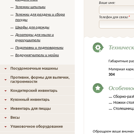
Ваше имя:
Тележки-шпильки
Тележки для раздачи и сбора
Телефон для связи:
*
посуды
Шкафы для одежды
Дозаторы для мыла и
рукосушители
Техничес
Подставки и подтоварники
Водоумягчители и мойки
Габаритные ра
Посудомоечные машины
Материал карк
304
Противни, формы для выпечки,
гастроемкости
Особенно
Кондитерский инвентарь
Сборно-раз
Кухонный инвентарь
Ножки стол
Инвентарь для пиццы
Столешница
Весы
Упаковочное оборудование
Обращаем ваше внимани