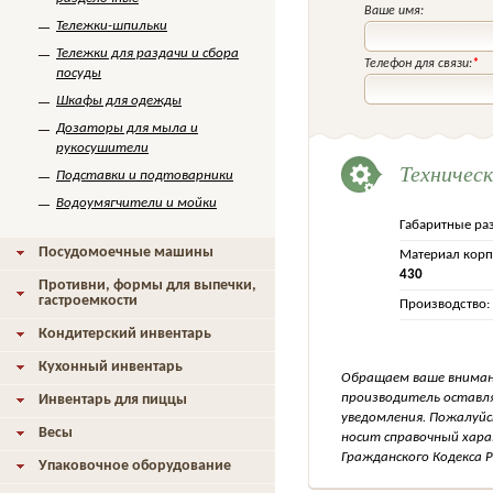
Ваше имя:
Тележки-шпильки
Тележки для раздачи и сбора
Телефон для связи:
*
посуды
Шкафы для одежды
Дозаторы для мыла и
рукосушители
Техничес
Подставки и подтоварники
Водоумягчители и мойки
Габаритные ра
Посудомоечные машины
Материал корп
430
Противни, формы для выпечки,
гастроемкости
Производство:
Кондитерский инвентарь
Кухонный инвентарь
Обращаем ваше внимани
производитель оставля
Инвентарь для пиццы
уведомления. Пожалуйс
Весы
носит справочный хара
Гражданского Кодекса Р
Упаковочное оборудование