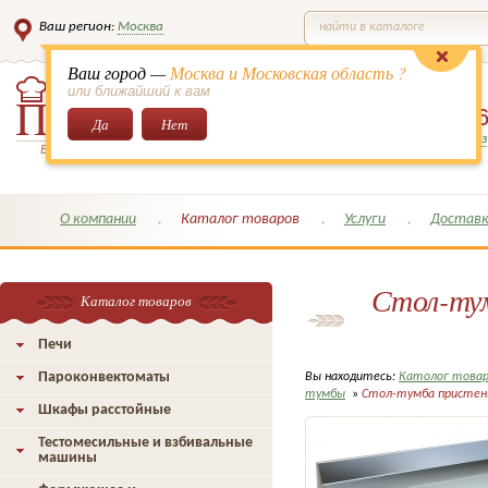
Ваш регион:
Москва
найти в каталоге
Ваш город —
Москва и Московская область ?
или ближайший к вам
8 (495)
649-6
Да
Нет
Заказать обратный з
Всё для кондитеров и поваров!
О компании
Каталог товаров
Услуги
Доставк
Стол-ту
Каталог товаров
Печи
Пароконвектоматы
Вы находитесь:
Католог това
тумбы
»
Стол-тумба пристенн
Шкафы расстойные
Тестомесильные и взбивальные
машины