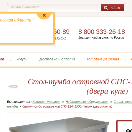
найти
найти в каталоге
овская область ?
8 (495)
649-60-89
8 800 333-26-18
Заказать обратный звонок
Бесплатный звонок по России
ов
Услуги
Доставка и оплата
Готовые решения
Стол-тумба островной СПС-
(двери-купе)
Вы находитесь:
Католог товаров
»
Нейтральное оборудование
»
Столы прои
тумбы
»
Стол-тумба островной СПС-124/1500Н нерж (двери-купе)