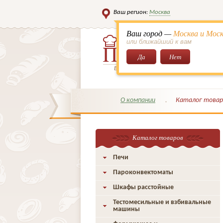
Ваш регион:
Москва
Ваш город —
Москва и Моск
или ближайший к вам
Да
Нет
Всё для кондитеров и поваров!
О компании
Каталог товар
Каталог товаров
Печи
Пароконвектоматы
Шкафы расстойные
Тестомесильные и взбивальные
машины