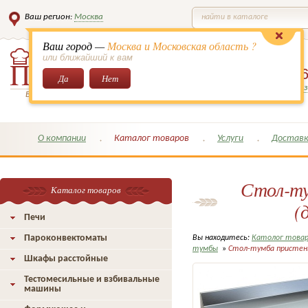
Ваш регион:
Москва
найти в каталоге
Ваш город —
Москва и Московская область ?
или ближайший к вам
8 (495)
649-6
Да
Нет
Заказать обратный з
Всё для кондитеров и поваров!
О компании
Каталог товаров
Услуги
Доставк
Стол-ту
Каталог товаров
(
Печи
Пароконвектоматы
Вы находитесь:
Католог това
тумбы
»
Стол-тумба пристенн
Шкафы расстойные
Тестомесильные и взбивальные
машины