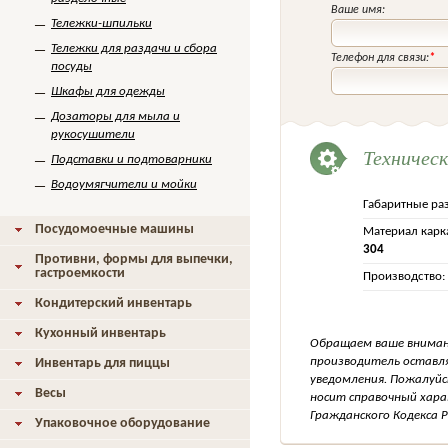
Ваше имя:
Тележки-шпильки
Тележки для раздачи и сбора
Телефон для связи:
*
посуды
Шкафы для одежды
Дозаторы для мыла и
рукосушители
Техничес
Подставки и подтоварники
Водоумягчители и мойки
Габаритные ра
Посудомоечные машины
Материал карк
304
Противни, формы для выпечки,
гастроемкости
Производство:
Кондитерский инвентарь
Кухонный инвентарь
Обращаем ваше внимани
производитель оставля
Инвентарь для пиццы
уведомления. Пожалуйс
Весы
носит справочный хара
Гражданского Кодекса Р
Упаковочное оборудование