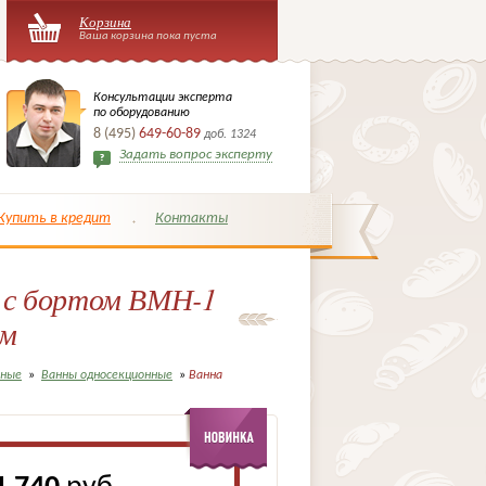
Корзина
Ваша корзина пока пуста
Консультации эксперта
по оборудованию
8 (495)
649-60-89
доб. 1324
Задать вопрос эксперту
Купить в кредит
Контакты
я с бортом ВМН-1
ум
чные
»
Ванны односекционные
»
Ванна