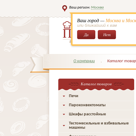
Ваш регион:
Москва
Ваш город —
Москва и Моск
или ближайший к вам
Да
Нет
Всё для кондитеров и поваров!
О компании
Каталог товар
Каталог товаров
Печи
Пароконвектоматы
Шкафы расстойные
Тестомесильные и взбивальные
машины