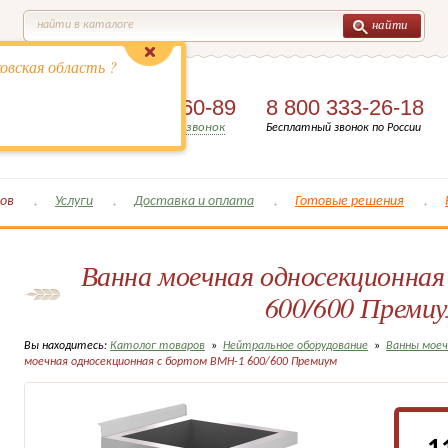
найти
найти в каталоге
овская область ?
8 (495)
649-60-89
8 800 333-26-18
Заказать обратный звонок
Бесплатный звонок по России
ов
Услуги
Доставка и оплата
Готовые решения
Ванна моечная односекционна
600/600 Преми
Вы находитесь:
Католог товаров
»
Нейтральное оборудование
»
Ванны мое
моечная односекционная с бортом ВМН-1 600/600 Премиум